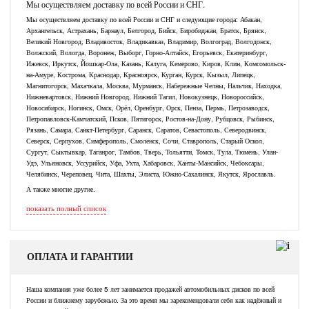
Мы осуществляем доставку по всей России и СНГ.
Мы осуществляем доставку по всей России и СНГ и следующие города: Абакан,
Архангельск, Астрахань, Барнаул, Белгород, Бийск, Биробиджан, Братск, Брянск,
Великий Новгород, Владивосток, Владикавказ, Владимир, Волгоград, Волгодонск,
Волжский, Вологда, Воронеж, Выборг, Горно-Алтайск, Егорьевск, Екатеринбург,
Ижевск, Иркутск, Йошкар-Ола, Казань, Калуга, Кемерово, Киров, Клин, Комсомольск-
на-Амуре, Кострома, Краснодар, Красноярск, Курган, Курск, Кызыл, Липецк,
Магнитогорск, Махачкала, Москва, Мурманск, Набережные Челны, Нальчик, Находка,
Нижневартовск, Нижний Новгород, Нижний Тагил, Новокузнецк, Новороссийск,
Новосибирск, Ногинск, Омск, Орёл, Оренбург, Орск, Пенза, Пермь, Петрозаводск,
Петропавловск-Камчатский, Псков, Пятигорск, Ростов-на-Дону, Рубцовск, Рыбинск,
Рязань, Самара, Санкт-Петербург, Саранск, Саратов, Севастополь, Северодвинск,
Северск, Серпухов, Симферополь, Смоленск, Сочи, Ставрополь, Старый Оскол,
Сургут, Сыктывкар, Таганрог, Тамбов, Тверь, Тольятти, Томск, Тула, Тюмень, Улан-
Удэ, Ульяновск, Уссурийск, Уфа, Ухта, Хабаровск, Ханты-Мансийск, Чебоксары,
Челябинск, Череповец, Чита, Шахты, Элиста, Южно-Сахалинск, Якутск, Ярославль.
А также многие другие.
показать полный список
ОПЛАТА И ГАРАНТИИ
Наша компания уже более 5 лет занимается продажей автомобильных дисков по всей
России и ближнему зарубежью. За это время мы зарекомендовали себя как надёжный и