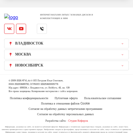
ИНТЕРНЕТ-МАГАЗИН ЛИТЫХ / КОВАНЫХ ДИСКОВ И
КОМПЛЕКТУЮЩИХ К НИМ
ВЛАДИВОСТОК
МОСКВА
НОВОСИБИРСК
© 2009-2026 ATVL.su © ИП Петруня Илья Олегович,
ИНН 252203689700, ОГРНИП 326253600005776
Юр.адрес: 690034, г. Владивосток, ул. Нейбута, 4Б, кв. 139
Все права защищены. Копирование материалов с сайта запрещено.
Политика конфиденциальности
Публичная оферта
Пользовательское соглашение
Политика в отношении файлов Cookie
Согласие на обработку данных метрическими программами
Согласие на обработку персональных данных
Разработка сайта -
Студия Кефирок
Информация, указанная на сайте, не является публичной офертой. Информация о технических характеристиках товаров, указанная на сайте, может быть
изменена производителем в одностороннем порядке. Изображения товаров на фотографиях, представленных в каталоге на сайте, могут отличаться от оригиналов.
Информация о цене товара, указанная в каталоге на сайте, может отличаться от фактической к моменту оформления заказа на соответствующий товар.