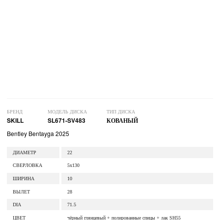
БРЕНД
МОДЕЛЬ ДИСКА
ТИП ДИСКА
SKILL
SL671-SV483
КОВАНЫЙ
Bentley Bentayga 2025
ДИАМЕТР
22
СВЕРЛОВКА
5x130
ШИРИНА
10
ВЫЛЕТ
28
DIA
71.5
ЦВЕТ
чёрный глянцевый + полированные спицы + лак SH55