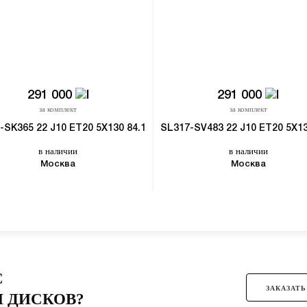
291 000
291 000
за комплект
за комплект
-SK365 22 J10 ET20 5X130 84.1
SL317-SV483 22 J10 ET20 5X13
в наличии
в наличии
Москва
Москва
С
ЗАКАЗАТЬ
 ДИСКОВ?