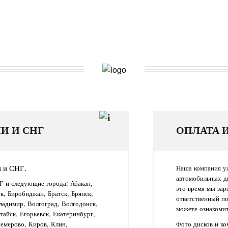
И И СНГ
ОПЛАТА 
и и СНГ.
Наша компания уж
автомобильных д
Г и следующие города: Абакан,
это время мы зар
ск, Биробиджан, Братск, Брянск,
ответственный п
ладимир, Волгоград, Волгодонск,
можете ознакомит
айск, Егорьевск, Екатеринбург,
Кемерово, Киров, Клин,
Фото дисков и к