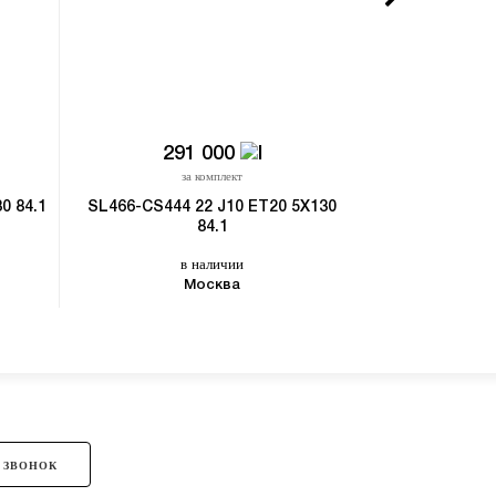
291 000
29
за комплект
з
0 84.1
SL466-CS444 22 J10 ET20 5X130
SL187-SK365 22
84.1
в
в наличии
Москва
 ЗВОНОК