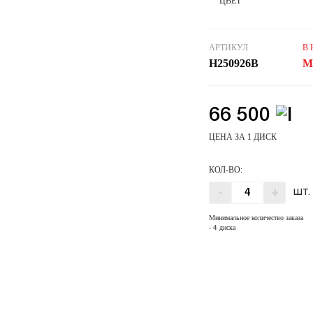
ЦВЕТ
АРТИКУЛ
В
H250926B
М
66 500
ЦЕНА ЗА 1 ДИСК
КОЛ-ВО:
-
+
ШТ.
Минимальное количество заказа
- 4 диска