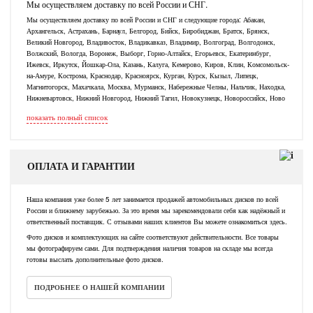
Мы осуществляем доставку по всей России и СНГ.
Мы осуществляем доставку по всей России и СНГ и следующие города: Абакан,
Архангельск, Астрахань, Барнаул, Белгород, Бийск, Биробиджан, Братск, Брянск,
Великий Новгород, Владивосток, Владикавказ, Владимир, Волгоград, Волгодонск,
Волжский, Вологда, Воронеж, Выборг, Горно-Алтайск, Егорьевск, Екатеринбург,
Ижевск, Иркутск, Йошкар-Ола, Казань, Калуга, Кемерово, Киров, Клин, Комсомольск-
на-Амуре, Кострома, Краснодар, Красноярск, Курган, Курск, Кызыл, Липецк,
Магнитогорск, Махачкала, Москва, Мурманск, Набережные Челны, Нальчик, Находка,
Нижневартовск, Нижний Новгород, Нижний Тагил, Новокузнецк, Новороссийск, Ново
показать полный список
ОПЛАТА И ГАРАНТИИ
Наша компания уже более 5 лет занимается продажей автомобильных дисков по всей
России и ближнему зарубежью. За это время мы зарекомендовали себя как надёжный и
ответственный поставщик. С отзывами наших клиентов Вы можете ознакомиться здесь.
Фото дисков и комплектующих на сайте соответствуют действительности. Все товары
мы фотографируем сами. Для подтверждения наличия товаров на складе мы всегда
готовы выслать дополнительные фото дисков.
ПОДРОБНЕЕ О НАШЕЙ КОМПАНИИ