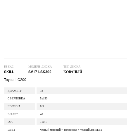
БРЕНД
МОДЕЛЬ ДИСКА
ТИП ДИСКА
SKILL
SV171-SK302
КОВАНЫЙ
Toyota LC200
ДИАМЕТР
18
СВЕРЛОВКА
5x150
ШИРИНА
8.5
ВЫЛЕТ
40
DIA
110.1
ЦВЕТ
чёрный матовый + полировка + тёмный лак SK51