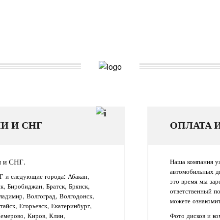
И И СНГ
ОПЛАТА 
и и СНГ.
Наша компания уж
автомобильных д
Г и следующие города: Абакан,
это время мы зар
ск, Биробиджан, Братск, Брянск,
ответственный п
ладимир, Волгоград, Волгодонск,
можете ознакомит
айск, Егорьевск, Екатеринбург,
Кемерово, Киров, Клин,
Фото дисков и к