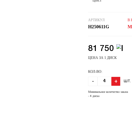
ЦВЕТ
АРТИКУЛ
В
H250611G
М
81 750
ЦЕНА ЗА 1 ДИСК
КОЛ-ВО:
-
+
ШТ.
Минимальное количество заказа
- 4 диска