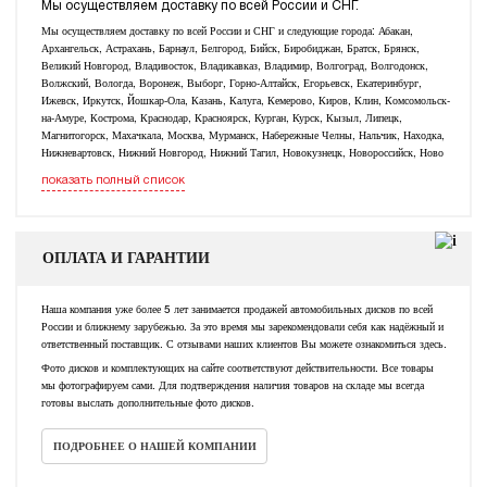
Мы осуществляем доставку по всей России и СНГ.
Мы осуществляем доставку по всей России и СНГ и следующие города: Абакан,
Архангельск, Астрахань, Барнаул, Белгород, Бийск, Биробиджан, Братск, Брянск,
Великий Новгород, Владивосток, Владикавказ, Владимир, Волгоград, Волгодонск,
Волжский, Вологда, Воронеж, Выборг, Горно-Алтайск, Егорьевск, Екатеринбург,
Ижевск, Иркутск, Йошкар-Ола, Казань, Калуга, Кемерово, Киров, Клин, Комсомольск-
на-Амуре, Кострома, Краснодар, Красноярск, Курган, Курск, Кызыл, Липецк,
Магнитогорск, Махачкала, Москва, Мурманск, Набережные Челны, Нальчик, Находка,
Нижневартовск, Нижний Новгород, Нижний Тагил, Новокузнецк, Новороссийск, Ново
показать полный список
ОПЛАТА И ГАРАНТИИ
Наша компания уже более 5 лет занимается продажей автомобильных дисков по всей
России и ближнему зарубежью. За это время мы зарекомендовали себя как надёжный и
ответственный поставщик. С отзывами наших клиентов Вы можете ознакомиться здесь.
Фото дисков и комплектующих на сайте соответствуют действительности. Все товары
мы фотографируем сами. Для подтверждения наличия товаров на складе мы всегда
готовы выслать дополнительные фото дисков.
ПОДРОБНЕЕ О НАШЕЙ КОМПАНИИ