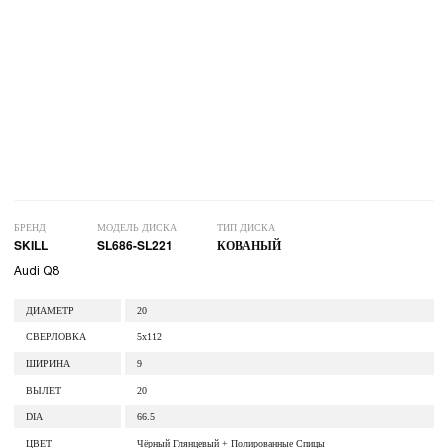
БРЕНД
МОДЕЛЬ ДИСКА
ТИП ДИСКА
SKILL
SL686-SL221
КОВАНЫЙ
Audi Q8
ДИАМЕТР
20
СВЕРЛОВКА
5x112
ШИРИНА
9
ВЫЛЕТ
20
DIA
66.5
ЦВЕТ
Чёрный Глянцевый + Полированные Спицы