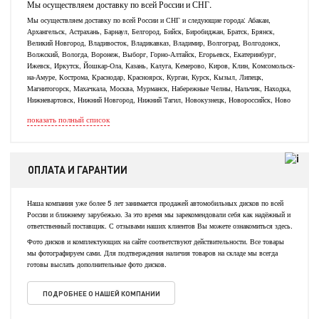
Мы осуществляем доставку по всей России и СНГ.
Мы осуществляем доставку по всей России и СНГ и следующие города: Абакан,
Архангельск, Астрахань, Барнаул, Белгород, Бийск, Биробиджан, Братск, Брянск,
Великий Новгород, Владивосток, Владикавказ, Владимир, Волгоград, Волгодонск,
Волжский, Вологда, Воронеж, Выборг, Горно-Алтайск, Егорьевск, Екатеринбург,
Ижевск, Иркутск, Йошкар-Ола, Казань, Калуга, Кемерово, Киров, Клин, Комсомольск-
на-Амуре, Кострома, Краснодар, Красноярск, Курган, Курск, Кызыл, Липецк,
Магнитогорск, Махачкала, Москва, Мурманск, Набережные Челны, Нальчик, Находка,
Нижневартовск, Нижний Новгород, Нижний Тагил, Новокузнецк, Новороссийск, Ново
показать полный список
ОПЛАТА И ГАРАНТИИ
Наша компания уже более 5 лет занимается продажей автомобильных дисков по всей
России и ближнему зарубежью. За это время мы зарекомендовали себя как надёжный и
ответственный поставщик. С отзывами наших клиентов Вы можете ознакомиться здесь.
Фото дисков и комплектующих на сайте соответствуют действительности. Все товары
мы фотографируем сами. Для подтверждения наличия товаров на складе мы всегда
готовы выслать дополнительные фото дисков.
ПОДРОБНЕЕ О НАШЕЙ КОМПАНИИ