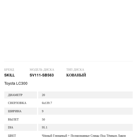
БРЕНД
МОДЕЛЬ ДИСКА
ТИП ДИСКА
SKILL
SV111-SB563
КОВАНЫЙ
Toyota LC300
ДИАМЕТР
20
СВЕРЛОВКА
6x139.7
ШИРИНА
9
ВЫЛЕТ
50
DIA
95.1
ЦВЕТ
Чёрный Глянцевый + Полированные Спицы Под Тёмным Лаком