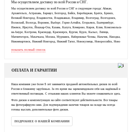
Мы осуществляем доставку по всей России и СНГ.
Мы осуществляем доставку по всей России и СНГ и следующие города: Абакан,
Архангельск, Астрахань, Барнаул, Белгород, Бийск, Биробиджан, Братск, Брянск,
Великий Новгород, Владивосток, Владикавказ, Владимир, Волгоград, Волгодонск,
Волжский, Вологда, Воронеж, Выборг, Горно-Алтайск, Егорьевск, Екатеринбург,
Ижевск, Иркутск, Йошкар-Ола, Казань, Калуга, Кемерово, Киров, Клин, Комсомольск-
на-Амуре, Кострома, Краснодар, Красноярск, Курган, Курск, Кызыл, Липецк,
Магнитогорск, Махачкала, Москва, Мурманск, Набережные Челны, Нальчик, Находка,
Нижневартовск, Нижний Новгород, Нижний Тагил, Новокузнецк, Новороссийск, Ново
показать полный список
ОПЛАТА И ГАРАНТИИ
Наша компания уже более 5 лет занимается продажей автомобильных дисков по всей
России и ближнему зарубежью. За это время мы зарекомендовали себя как надёжный и
ответственный поставщик. С отзывами наших клиентов Вы можете ознакомиться здесь.
Фото дисков и комплектующих на сайте соответствуют действительности. Все товары
мы фотографируем сами. Для подтверждения наличия товаров на складе мы всегда
готовы выслать дополнительные фото дисков.
ПОДРОБНЕЕ О НАШЕЙ КОМПАНИИ