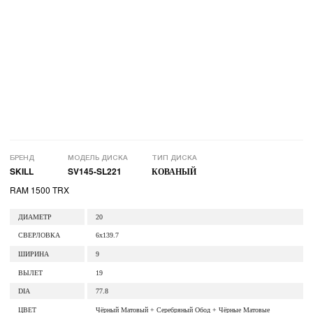
БРЕНД
МОДЕЛЬ ДИСКА
ТИП ДИСКА
SKILL
SV145-SL221
КОВАНЫЙ
RAM 1500 TRX
ДИАМЕТР
20
СВЕРЛОВКА
6x139.7
ШИРИНА
9
ВЫЛЕТ
19
DIA
77.8
ЦВЕТ
Чёрный Матовый + Серебряный Обод + Чёрные Матовые