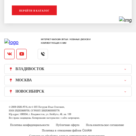
ПЕРЕЙТИ В КАТАЛОГ
ИНТЕРНЕТ-МАГАЗИН ЛИТЫХ / КОВАНЫХ ДИСКОВ И
КОМПЛЕКТУЮЩИХ К НИМ
ВЛАДИВОСТОК
МОСКВА
НОВОСИБИРСК
© 2009-2026 ATVL.su © ИП Петруня Илья Олегович,
ИНН 252203689700, ОГРНИП 326253600005776
Юр.адрес: 690034, г. Владивосток, ул. Нейбута, 4Б, кв. 139
Все права защищены. Копирование материалов с сайта запрещено.
Политика конфиденциальности
Публичная оферта
Пользовательское соглашение
Политика в отношении файлов Cookie
Согласие на обработку данных метрическими программами