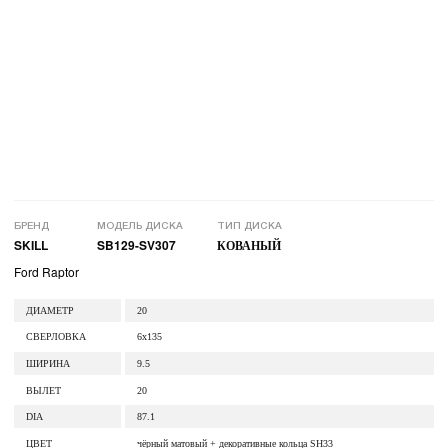
БРЕНД
МОДЕЛЬ ДИСКА
ТИП ДИСКА
SKILL
SB129-SV307
КОВАНЫЙ
Ford Raptor
ДИАМЕТР
20
СВЕРЛОВКА
6x135
ШИРИНА
9.5
ВЫЛЕТ
20
DIA
87.1
ЦВЕТ
чёрный матовый + декоративные кольца SH33