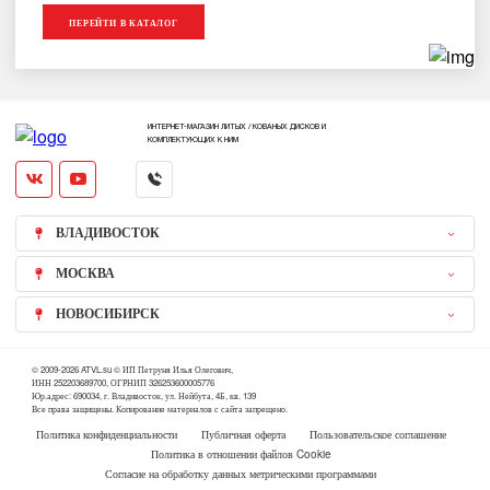
ПЕРЕЙТИ В КАТАЛОГ
ИНТЕРНЕТ-МАГАЗИН ЛИТЫХ / КОВАНЫХ ДИСКОВ И
КОМПЛЕКТУЮЩИХ К НИМ
ВЛАДИВОСТОК
МОСКВА
НОВОСИБИРСК
© 2009-2026 ATVL.su © ИП Петруня Илья Олегович,
ИНН 252203689700, ОГРНИП 326253600005776
Юр.адрес: 690034, г. Владивосток, ул. Нейбута, 4Б, кв. 139
Все права защищены. Копирование материалов с сайта запрещено.
Политика конфиденциальности
Публичная оферта
Пользовательское соглашение
Политика в отношении файлов Cookie
Согласие на обработку данных метрическими программами