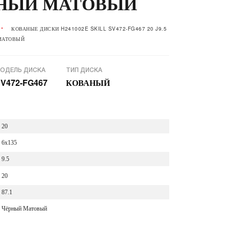
ЁРНЫЙ МАТОВЫЙ
КОВАНЫЕ ДИСКИ H241002E SKILL SV472-FG467 20 J9.5
 МАТОВЫЙ
ОДЕЛЬ ДИСКА
ТИП ДИСКА
V472-FG467
КОВАНЫЙ
20
6x135
9.5
20
87.1
Чёрный Матовый