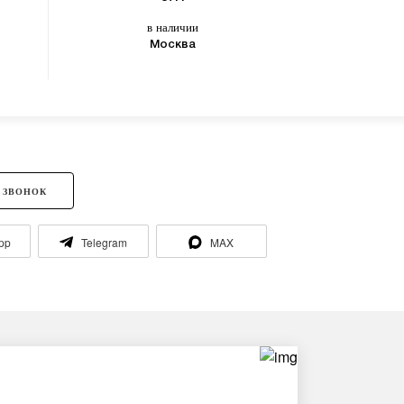
в наличии
в
Москва
 ЗВОНОК
pp
Telegram
MAX