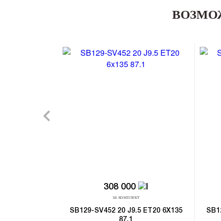
ВОЗМО
308 000
за комплект
SB129-SV452 20 J9.5 ET20 6X135
SB1
87.1