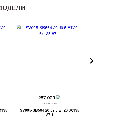
МОДЕЛИ
267 000
26
за комплект
з
X135
SV905-SB564 20 J9.5 ET20 6X135
SV274-SL077 
87.1