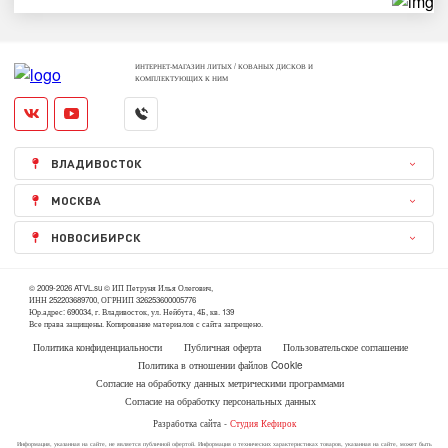
ИНТЕРНЕТ-МАГАЗИН ЛИТЫХ / КОВАНЫХ ДИСКОВ И
КОМПЛЕКТУЮЩИХ К НИМ
ВЛАДИВОСТОК
МОСКВА
НОВОСИБИРСК
© 2009-2026 ATVL.su © ИП Петруня Илья Олегович,
ИНН 252203689700, ОГРНИП 326253600005776
Юр.адрес: 690034, г. Владивосток, ул. Нейбута, 4Б, кв. 139
Все права защищены. Копирование материалов с сайта запрещено.
Политика конфиденциальности
Публичная оферта
Пользовательское соглашение
Политика в отношении файлов Cookie
Согласие на обработку данных метрическими программами
Согласие на обработку персональных данных
Разработка сайта -
Студия Кефирок
Информация, указанная на сайте, не является публичной офертой. Информация о технических характеристиках товаров, указанная на сайте, может быть