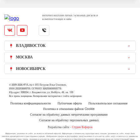
ИНТЕРНЕТ-МАГАЗИН ЛИТЫХ / КОВАНЫХ ДИСКОВ И
КОМПЛЕКТУЮЩИХ К НИМ
ВЛАДИВОСТОК
МОСКВА
НОВОСИБИРСК
© 2009-2026 ATVL.su © ИП Петруня Илья Олегович,
ИНН 252203689700, ОГРНИП 326253600005776
Юр.адрес: 690034, г. Владивосток, ул. Нейбута, 4Б, кв. 139
Все права защищены. Копирование материалов с сайта запрещено.
Политика конфиденциальности
Публичная оферта
Пользовательское соглашение
Политика в отношении файлов Cookie
Согласие на обработку данных метрическими программами
Согласие на обработку персональных данных
Разработка сайта -
Студия Кефирок
Информация, указанная на сайте, не является публичной офертой. Информация о технических характеристиках товаров, указанная на сайте, может быть
изменена производителем в одностороннем порядке. Изображения товаров на фотографиях, представленных в каталоге на сайте, могут отличаться от оригиналов.
Информация о цене товара, указанная в каталоге на сайте, может отличаться от фактической к моменту оформления заказа на соответствующий товар.