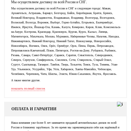
Мы осуществляем доставку по всей России и СНГ.
Мы осуществляем доставку по всей России и СНГ и следующие города: Абакан,
Архангельск, Астрахань, Барнаул, Белгород, Бийск, Биробиджан, Братск, Брянск,
Великий Новгород, Владивосток, Владикавказ, Владимир, Волгоград, Волгодонск,
Волжский, Вологда, Воронеж, Выборг, Горно-Алтайск, Егорьевск, Екатеринбург,
Ижевск, Иркутск, Йошкар-Ола, Казань, Калуга, Кемерово, Киров, Клин, Комсомольск-
на-Амуре, Кострома, Краснодар, Красноярск, Курган, Курск, Кызыл, Липецк,
Магнитогорск, Махачкала, Москва, Мурманск, Набережные Челны, Нальчик, Находка,
Нижневартовск, Нижний Новгород, Нижний Тагил, Новокузнецк, Новороссийск,
Новосибирск, Ногинск, Омск, Орёл, Оренбург, Орск, Пенза, Пермь, Петрозаводск,
Петропавловск-Камчатский, Псков, Пятигорск, Ростов-на-Дону, Рубцовск, Рыбинск,
Рязань, Самара, Санкт-Петербург, Саранск, Саратов, Севастополь, Северодвинск,
Северск, Серпухов, Симферополь, Смоленск, Сочи, Ставрополь, Старый Оскол,
Сургут, Сыктывкар, Таганрог, Тамбов, Тверь, Тольятти, Томск, Тула, Тюмень, Улан-
Удэ, Ульяновск, Уссурийск, Уфа, Ухта, Хабаровск, Ханты-Мансийск, Чебоксары,
Челябинск, Череповец, Чита, Шахты, Элиста, Южно-Сахалинск, Якутск, Ярославль.
А также многие другие.
показать полный список
ОПЛАТА И ГАРАНТИИ
Наша компания уже более 5 лет занимается продажей автомобильных дисков по всей
России и ближнему зарубежью. За это время мы зарекомендовали себя как надёжный и