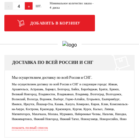
Минимальное количество заказа
-
-
+
ШТ.
4 диска
ДОБАВИТЬ В КОРЗИНУ
ДОСТАВКА ПО ВСЕЙ РОССИИ И СНГ
Мы осуществляем доставку по всей России и СНГ.
Мы осуществляем доставку по всей России и СНГ и следующие города: Абакан,
Архангельск, Астрахань, Барнаул, Белгород, Бийск, Биробиджан, Братск, Брянск,
Великий Новгород, Владивосток, Владикавказ, Владимир, Волгоград, Волгодонск,
Волжский, Вологда, Воронеж, Выборг, Горно-Алтайск, Егорьевск, Екатеринбург,
Ижевск, Иркутск, Йошкар-Ола, Казань, Калуга, Кемерово, Киров, Клин, Комсомольск-
на-Амуре, Кострома, Краснодар, Красноярск, Курган, Курск, Кызыл, Липецк,
Магнитогорск, Махачкала, Москва, Мурманск, Набережные Челны, Нальчик, Находка,
Нижневартовск, Нижний Новгород, Нижний Тагил, Новокузнецк, Новороссийск, Ново
показать полный список