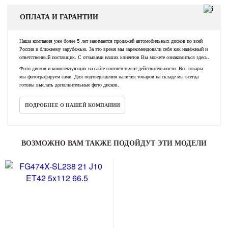
ОПЛАТА И ГАРАНТИИ
Наша компания уже более 5 лет занимается продажей автомобильных дисков по всей
России и ближнему зарубежью. За это время мы зарекомендовали себя как надёжный и
ответственный поставщик. С отзывами наших клиентов Вы можете ознакомиться здесь.
Фото дисков и комплектующих на сайте соответствуют действительности. Все товары
мы фотографируем сами. Для подтверждения наличия товаров на складе мы всегда
готовы выслать дополнительные фото дисков.
ПОДРОБНЕЕ О НАШЕЙ КОМПАНИИ
ВОЗМОЖНО ВАМ ТАКЖЕ ПОДОЙДУТ ЭТИ МОДЕЛИ