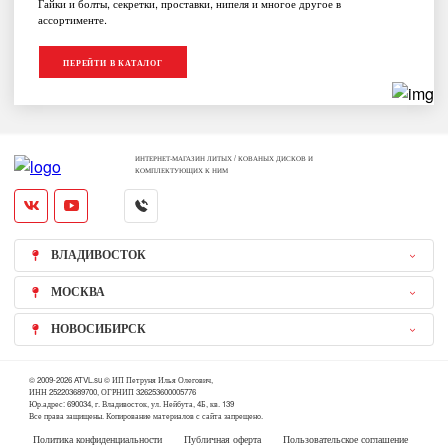
Гайки и болты, секретки, проставки, нипеля и многое другое в
ассортименте.
ПЕРЕЙТИ В КАТАЛОГ
ИНТЕРНЕТ-МАГАЗИН ЛИТЫХ / КОВАНЫХ ДИСКОВ И
КОМПЛЕКТУЮЩИХ К НИМ
ВЛАДИВОСТОК
МОСКВА
НОВОСИБИРСК
© 2009-2026 ATVL.su © ИП Петруня Илья Олегович,
ИНН 252203689700, ОГРНИП 326253600005776
Юр.адрес: 690034, г. Владивосток, ул. Нейбута, 4Б, кв. 139
Все права защищены. Копирование материалов с сайта запрещено.
Политика конфиденциальности
Публичная оферта
Пользовательское соглашение