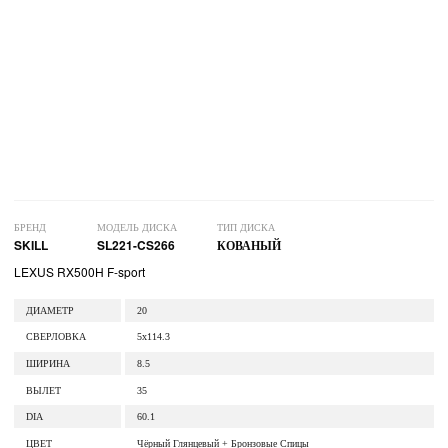
БРЕНД
МОДЕЛЬ ДИСКА
ТИП ДИСКА
SKILL
SL221-CS266
КОВАНЫЙ
LEXUS RX500H F-sport
ДИАМЕТР
20
СВЕРЛОВКА
5x114.3
ШИРИНА
8.5
ВЫЛЕТ
35
DIA
60.1
ЦВЕТ
Чёрный Глянцевый + Бронзовые Спицы