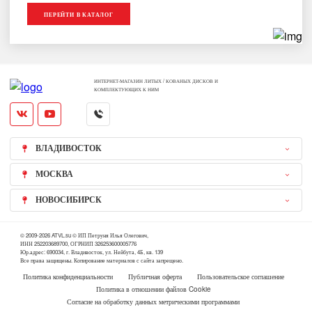
ПЕРЕЙТИ В КАТАЛОГ
ИНТЕРНЕТ-МАГАЗИН ЛИТЫХ / КОВАНЫХ ДИСКОВ И
КОМПЛЕКТУЮЩИХ К НИМ
ВЛАДИВОСТОК
МОСКВА
НОВОСИБИРСК
© 2009-2026 ATVL.su © ИП Петруня Илья Олегович,
ИНН 252203689700, ОГРНИП 326253600005776
Юр.адрес: 690034, г. Владивосток, ул. Нейбута, 4Б, кв. 139
Все права защищены. Копирование материалов с сайта запрещено.
Политика конфиденциальности
Публичная оферта
Пользовательское соглашение
Политика в отношении файлов Cookie
Согласие на обработку данных метрическими программами