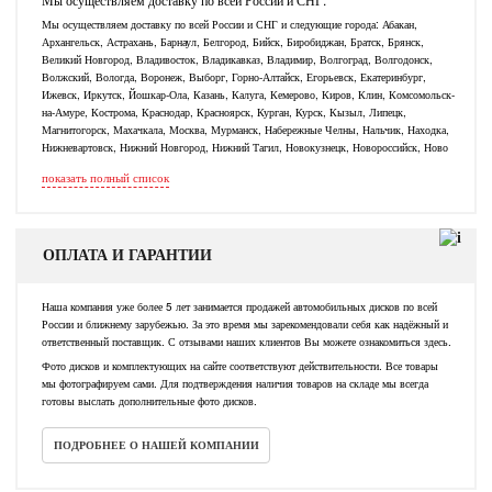
Мы осуществляем доставку по всей России и СНГ и следующие города: Абакан,
Архангельск, Астрахань, Барнаул, Белгород, Бийск, Биробиджан, Братск, Брянск,
Великий Новгород, Владивосток, Владикавказ, Владимир, Волгоград, Волгодонск,
Волжский, Вологда, Воронеж, Выборг, Горно-Алтайск, Егорьевск, Екатеринбург,
Ижевск, Иркутск, Йошкар-Ола, Казань, Калуга, Кемерово, Киров, Клин, Комсомольск-
на-Амуре, Кострома, Краснодар, Красноярск, Курган, Курск, Кызыл, Липецк,
Магнитогорск, Махачкала, Москва, Мурманск, Набережные Челны, Нальчик, Находка,
Нижневартовск, Нижний Новгород, Нижний Тагил, Новокузнецк, Новороссийск, Ново
показать полный список
ОПЛАТА И ГАРАНТИИ
Наша компания уже более 5 лет занимается продажей автомобильных дисков по всей
России и ближнему зарубежью. За это время мы зарекомендовали себя как надёжный и
ответственный поставщик. С отзывами наших клиентов Вы можете ознакомиться здесь.
Фото дисков и комплектующих на сайте соответствуют действительности. Все товары
мы фотографируем сами. Для подтверждения наличия товаров на складе мы всегда
готовы выслать дополнительные фото дисков.
ПОДРОБНЕЕ О НАШЕЙ КОМПАНИИ