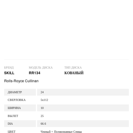
БРЕНД
МОДЕЛЬ ДИСКА
ТИП ДИСКА
SKILL
RR134
КОВАНЫЙ
Rolls-Royce Cullinan
ДИАМЕТР
24
СВЕРЛОВКА
5x112
ШИРИНА
10
ВЫЛЕТ
25
DIA
66.6
ЦВЕТ
Черный + Полированные Спицы