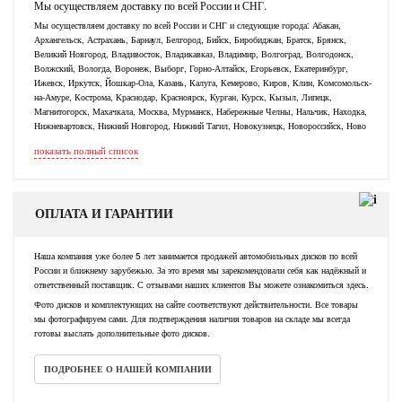
Мы осуществляем доставку по всей России и СНГ.
Мы осуществляем доставку по всей России и СНГ и следующие города: Абакан,
Архангельск, Астрахань, Барнаул, Белгород, Бийск, Биробиджан, Братск, Брянск,
Великий Новгород, Владивосток, Владикавказ, Владимир, Волгоград, Волгодонск,
Волжский, Вологда, Воронеж, Выборг, Горно-Алтайск, Егорьевск, Екатеринбург,
Ижевск, Иркутск, Йошкар-Ола, Казань, Калуга, Кемерово, Киров, Клин, Комсомольск-
на-Амуре, Кострома, Краснодар, Красноярск, Курган, Курск, Кызыл, Липецк,
Магнитогорск, Махачкала, Москва, Мурманск, Набережные Челны, Нальчик, Находка,
Нижневартовск, Нижний Новгород, Нижний Тагил, Новокузнецк, Новороссийск, Ново
показать полный список
ОПЛАТА И ГАРАНТИИ
Наша компания уже более 5 лет занимается продажей автомобильных дисков по всей
России и ближнему зарубежью. За это время мы зарекомендовали себя как надёжный и
ответственный поставщик. С отзывами наших клиентов Вы можете ознакомиться здесь.
Фото дисков и комплектующих на сайте соответствуют действительности. Все товары
мы фотографируем сами. Для подтверждения наличия товаров на складе мы всегда
готовы выслать дополнительные фото дисков.
ПОДРОБНЕЕ О НАШЕЙ КОМПАНИИ