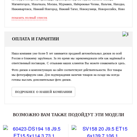
Магнитогорск, Махачкала, Москва, Мурманск, Набережные Челны, Нальчик, Находка,
Нижневартовск, Нижний Новгород, Нижний Тагил, Новокузнецк, Новороссийск, Ново
показать полный список
ОПЛАТА И ГАРАНТИИ
Наша компания уже более 5 лет занимается продажей автомобильных дисков по всей
России и ближнему зарубежью. За это время мы зарекомендовали себя как надёжный и
ответственный поставщик. С отзывами наших клиентов Вы можете ознакомиться здесь.
Фото дисков и комплектующих на сайте соответствуют действительности. Все товары
мы фотографируем сами. Для подтверждения наличия товаров на складе мы всегда
готовы выслать дополнительные фото дисков.
ПОДРОБНЕЕ О НАШЕЙ КОМПАНИИ
ВОЗМОЖНО ВАМ ТАКЖЕ ПОДОЙДУТ ЭТИ МОДЕЛИ