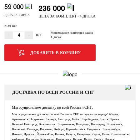
236 000
59 000
ЦЕНА ЗА 1 ДИСК
ЦЕНА ЗА КОМПЛЕКТ - 4 ДИСКА
КОЛ-ВО:
Минимальное количество заказа
-
-
+
ШТ.
4 диска
ДОБАВИТЬ В КОРЗИНУ
ДОСТАВКА ПО ВСЕЙ РОССИИ И СНГ
Мы осуществляем доставку по всей России и СНГ.
Мы осуществляем доставку по всей России и СНГ и следующие города: Абакан,
Архангельск, Астрахань, Барнаул, Белгород, Бийск, Биробиджан, Братск, Брянск,
Великий Новгород, Владивосток, Владикавказ, Владимир, Волгоград, Волгодонск,
Волжский, Вологда, Воронеж, Выборг, Горно-Алтайск, Егорьевск, Екатеринбург,
Ижевск, Иркутск, Йошкар-Ола, Казань, Калуга, Кемерово, Киров, Клин, Комсомольск-
на-Амуре, Кострома, Краснодар, Красноярск, Курган, Курск, Кызыл, Липецк,