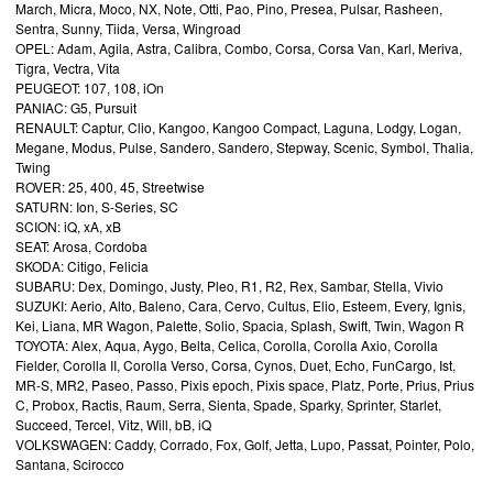
March, Micra, Moco, NX, Note, Otti, Pao, Pino, Presea, Pulsar, Rasheen,
Sentra, Sunny, Tiida, Versa, Wingroad
OPEL: Adam, Agila, Astra, Calibra, Combo, Corsa, Corsa Van, Karl, Meriva,
Tigra, Vectra, Vita
PEUGEOT: 107, 108, iOn
PANIAC: G5, Pursuit
RENAULT: Captur, Clio, Kangoo, Kangoo Compact, Laguna, Lodgy, Logan,
Megane, Modus, Pulse, Sandero, Sandero, Stepway, Scenic, Symbol, Thalia,
Twing
ROVER: 25, 400, 45, Streetwise
SATURN: Ion, S-Series, SC
SCION: iQ, xA, xB
SEAT: Arosa, Cordoba
SKODA: Citigo, Felicia
SUBARU: Dex, Domingo, Justy, Pleo, R1, R2, Rex, Sambar, Stella, Vivio
SUZUKI: Aerio, Alto, Baleno, Cara, Cervo, Cultus, Elio, Esteem, Every, Ignis,
Kei, Liana, MR Wagon, Palette, Solio, Spacia, Splash, Swift, Twin, Wagon R
TOYOTA: Alex, Aqua, Aygo, Belta, Celica, Corolla, Corolla Axio, Corolla
Fielder, Corolla II, Corolla Verso, Corsa, Cynos, Duet, Echo, FunCargo, Ist,
MR-S, MR2, Paseo, Passo, Pixis epoch, Pixis space, Platz, Porte, Prius, Prius
C, Probox, Ractis, Raum, Serra, Sienta, Spade, Sparky, Sprinter, Starlet,
Succeed, Tercel, Vitz, Will, bB, iQ
VOLKSWAGEN: Caddy, Corrado, Fox, Golf, Jetta, Lupo, Passat, Pointer, Polo,
Santana, Scirocco