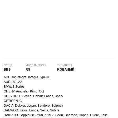
БРЕНД
МОДЕЛЬ ДИСКА
ТИП ДИСКА
BBS
RS
КОВАНЫЙ
ACURA: Integra, Integra Type-R
AUDI: 80, A2
BMW: 3 Series
CHERY: Amuletю, Kimo, QQ
CHEVROLET: Aveo, Cobalt, Lanos, Spark
CITROEN: C1
DACIA: Dokker, Logan, Sandero, Solenza
DAEWOO: Kalos, Lanos, Nexia, Nubira
DAIHATSU: Applause, Atrai, Atrai 7, Boon, Charade, Copen, Cuore, Esse,