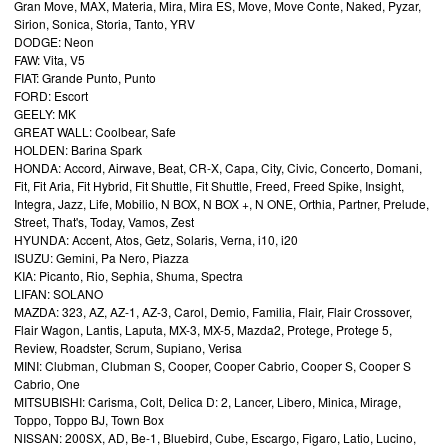
Gran Move, MAX, Materia, Mira, Mira ES, Move, Move Conte, Naked, Pyzar,
Sirion, Sonica, Storia, Tanto, YRV
DODGE: Neon
FAW: Vita, V5
FIAT: Grande Punto, Punto
FORD: Escort
GEELY: MK
GREAT WALL: Coolbear, Safe
HOLDEN: Barina Spark
HONDA: Accord, Airwave, Beat, CR-X, Capa, City, Civic, Concerto, Domani,
Fit, Fit Aria, Fit Hybrid, Fit Shuttle, Fit Shuttle, Freed, Freed Spike, Insight,
Integra, Jazz, Life, Mobilio, N BOX, N BOX +, N ONE, Orthia, Partner, Prelude,
Street, That's, Today, Vamos, Zest
HYUNDA: Accent, Atos, Getz, Solaris, Verna, i10, i20
ISUZU: Gemini, Pa Nero, Piazza
KIA: Picanto, Rio, Sephia, Shuma, Spectra
LIFAN: SOLANO
MAZDA: 323, AZ, AZ-1, AZ-3, Carol, Demio, Familia, Flair, Flair Crossover,
Flair Wagon, Lantis, Laputa, MX-3, MX-5, Mazda2, Protege, Protege 5,
Review, Roadster, Scrum, Supiano, Verisa
MINI: Clubman, Clubman S, Cooper, Cooper Cabrio, Cooper S, Cooper S
Cabrio, One
MITSUBISHI: Carisma, Colt, Delica D: 2, Lancer, Libero, Minica, Mirage,
Toppo, Toppo BJ, Town Box
NISSAN: 200SX, AD, Be-1, Bluebird, Cube, Escargo, Figaro, Latio, Lucino,