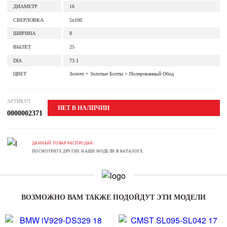
ДИАМЕТР
16
СВЕРЛОВКА
5x100
ШИРИНА
8
ВЫЛЕТ
25
DIA
73.1
ЦВЕТ
Золото + Золотые Болты + Полированный Обод
АРТИКУЛ
НЕТ В НАЛИЧИИ
0000002371
ДАННЫЙ ТОВАР РАСПРОДАН.
ПОСМОТРИТЕ ДРУГИЕ НАШИ МОДЕЛИ В КАТАЛОГЕ.
ВОЗМОЖНО ВАМ ТАКЖЕ ПОДОЙДУТ ЭТИ МОДЕЛИ