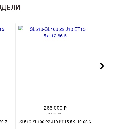
ОДЕЛИ
266 000
3
за комплект
з
39.7
SL516-SL106 22 J10 ET15 5X112 66.6
SL433-SL107 