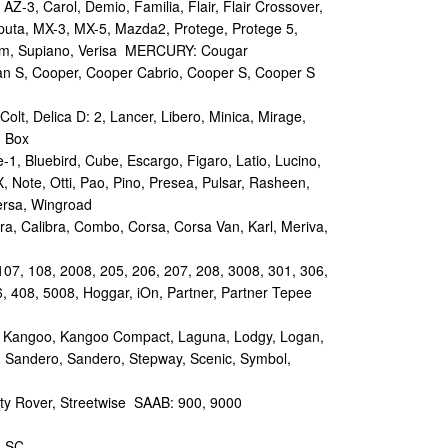
Z-3, Carol, Demio, Familia, Flair, Flair Crossover,
aputa, MX-3, MX-5, Mazda2, Protege, Protege 5,
um, Supiano, Verisa MERCURY: Cougar
n S, Cooper, Cooper Cabrio, Cooper S, Cooper S
lt, Delica D: 2, Lancer, Libero, Minica, Mirage,
n Box
1, Bluebird, Cube, Escargo, Figaro, Latio, Lucino,
 Note, Otti, Pao, Pino, Presea, Pulsar, Rasheen,
Versa, Wingroad
ra, Calibra, Combo, Corsa, Corsa Van, Karl, Meriva,
7, 108, 2008, 205, 206, 207, 208, 3008, 301, 306,
6, 408, 5008, Hoggar, iOn, Partner, Partner Tepee
, Kangoo, Kangoo Compact, Laguna, Lodgy, Logan,
 Sandero, Sandero, Stepway, Scenic, Symbol,
ty Rover, Streetwise SAAB: 900, 9000
, SC