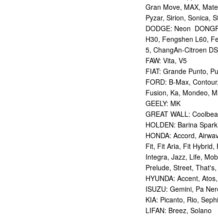
Gran Move, MAX, Mater
Pyzar, Sirion, Sonica, S
DODGE: Neon DONGFE
H30, Fengshen L60, Fe
5, ChangAn-Citroen DS
FAW: Vita, V5
FIAT: Grande Punto, P
FORD: B-Max, Contour, 
Fusion, Ka, Mondeo, 
GEELY: MK
GREAT WALL: Coolbear
HOLDEN: Barina Spark
HONDA: Accord, Airwave
Fit, Fit Aria, Fit Hybrid
Integra, Jazz, Life, Mo
Prelude, Street, That's
HYUNDA: Accent, Atos, G
ISUZU: Gemini, Pa Ner
KIA: Picanto, Rio, Sep
LIFAN: Breez, Solano