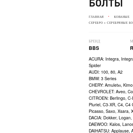
БОЛТЫ
ГЛАВНАЯ
КОВАНЫЕ
СЕРЕБРО + СЕРЕБРЯНЫЕ Б
БРЕНД
М
BBS
ACURA: Integra, Integ
Spider
AUDI: 100, 80, A2
BMW: 3 Series
CHERY: Amuletю, Kimo
CHEVROLET: Aveo, Cob
CITROEN: Berlingo, C-E
Pluriel, C3-XR, C4, C4
Picasso, Saxo, Xsara, 
DACIA: Dokker, Logan,
DAEWOO: Kalos, Lanos,
DAIHATSU: Applause, At