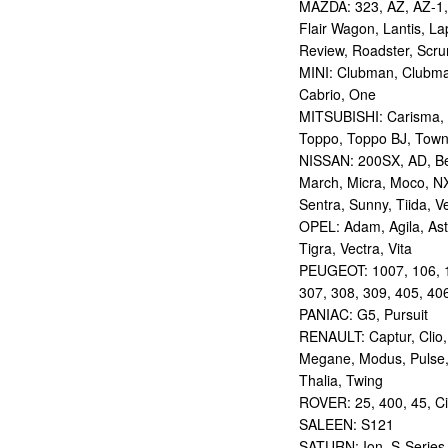
MAZDA: 323, AZ, AZ-1, A
Flair Wagon, Lantis, L
Review, Roadster, Scr
MINI: Clubman, Clubma
Cabrio, One
MITSUBISHI: Carisma, Co
Toppo, Toppo BJ, Tow
NISSAN: 200SX, AD, Be-
March, Micra, Moco, NX,
Sentra, Sunny, Tiida, 
OPEL: Adam, Agila, Ast
Tigra, Vectra, Vita
PEUGEOT: 1007, 106, 10
307, 308, 309, 405, 40
PANIAC: G5, Pursuit
RENAULT: Captur, Clio
Megane, Modus, Pulse,
Thalia, Twing
ROVER: 25, 400, 45, Ci
SALEEN: S121
SATURN: Ion, S-Series