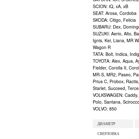
SCION: iQ, xA, xB
SEAT: Arosa, Cordoba
SKODA: Citigo, Felicia
SUBARU: Dex, Domingo, 
SUZUKI: Aerio, Alto, Ba
Ignis, Kei, Liana, MR Wa
Wagon R
TATA: Bolt, Indica, Indi
TOYOTA: Alex, Aqua, Ayg
Fielder, Corolla II, Co
MR-S, MR2, Paseo, Passo
Prius C, Probox, Ractis
Starlet, Succeed, Tercel,
VOLKSWAGEN: Caddy, Cor
Polo, Santana, Scirocc
VOLVO: 850
ДИАМЕТР
СВЕРЛОВКА