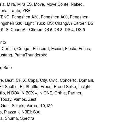
ia, Mira, Mira ES, Move, Move Conte, Naked,
toria, Tanto, YRV
NG: Fengshen A30, Fengshen A60, Fengshen
ngshen S30, Light Truck DS: ChangAn-Citroen DS
 5LS, ChangAn-Citroen DS 6 DS 3, DS 4, DS 5
unto
Cortina, Cougar, Ecosport, Escort, Fiesta, Focus,
Mustang, PumaThunderbird
, Safe
, Beat, CR-X, Capa, City, Civic, Concerto, Domani,
, Fit Shuttle, Fit Shuttle, Freed, Freed Spike, Insight,
bilio, N BOX, N BOX +, N ONE, Orthia, Partner,
, Today, Vamos, Zest
etz, Solaris, Verna, i10, i20
o, Piazza JINBEI: S30
hia, Shuma, Spectra