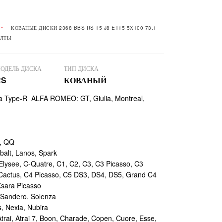
КОВАНЫЕ ДИСКИ 2368 BBS RS 15 J8 ET15 5X100 73.1
ОЛТЫ
ОДЕЛЬ ДИСКА
ТИП ДИСКА
RS
КОВАНЫЙ
ra Type-R ALFA ROMEO: GT, Giulia, Montreal,
, QQ
alt, Lanos, Spark
lysee, C-Quatre, C1, C2, C3, C3 Picasso, C3
 Cactus, C4 Picasso, C5 DS3, DS4, DS5, Grand C4
Xsara Picasso
 Sandero, Solenza
 Nexia, Nubira
rai, Atrai 7, Boon, Charade, Copen, Cuore, Esse,