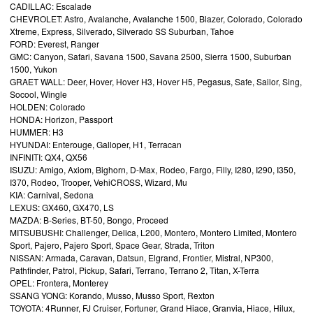
CADILLAC: Escalade
CHEVROLET: Astro, Avalanche, Avalanche 1500, Blazer, Colorado, Colorado
Xtreme, Express, Silverado, Silverado SS Suburban, Tahoe
FORD: Everest, Ranger
GMC: Canyon, Safari, Savana 1500, Savana 2500, Sierra 1500, Suburban
1500, Yukon
GRAET WALL: Deer, Hover, Hover H3, Hover H5, Pegasus, Safe, Sailor, Sing,
Socool, Wingle
HOLDEN: Colorado
HONDA: Horizon, Passport
HUMMER: H3
HYUNDAI: Enterouge, Galloper, H1, Terracan
INFINITI: QX4, QX56
ISUZU: Amigo, Axiom, Bighorn, D-Max, Rodeo, Fargo, Filly, I280, I290, I350,
I370, Rodeo, Trooper, VehiCROSS, Wizard, Μu
KIA: Carnival, Sedona
LEXUS: GX460, GX470, LS
MAZDA: B-Series, BT-50, Bongo, Proceed
MITSUBUSHI: Challenger, Delica, L200, Montero, Montero Limited, Montero
Sport, Pajero, Pajero Sport, Space Gear, Strada, Triton
NISSAN: Armada, Caravan, Datsun, Elgrand, Frontier, Mistral, NP300,
Pathfinder, Patrol, Pickup, Safari, Terrano, Terrano 2, Titan, X-Terra
OPEL: Frontera, Monterey
SSANG YONG: Korando, Musso, Musso Sport, Rexton
TOYOTA: 4Runner, FJ Cruiser, Fortuner, Grand Hiace, Granvia, Hiace, Hilux,