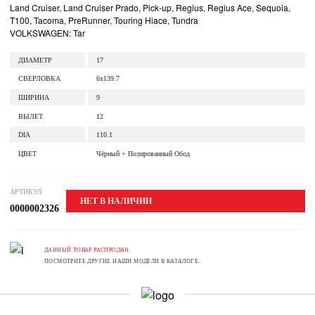
Land Cruiser, Land Cruiser Prado, Pick-up, Regius, Regius Ace, Sequoia,
T100, Tacoma, PreRunner, Touring Hiace, Tundra
VOLKSWAGEN: Tar
ДИАМЕТР
17
СВЕРЛОВКА
6x139.7
ШИРИНА
9
ВЫЛЕТ
12
DIA
110.1
ЦВЕТ
Чёрный + Полированный Обод
АРТИКУЛ
НЕТ В НАЛИЧИИ
0000002326
ДАННЫЙ ТОВАР РАСПРОДАН.
ПОСМОТРИТЕ ДРУГИЕ НАШИ МОДЕЛИ В КАТАЛОГЕ.