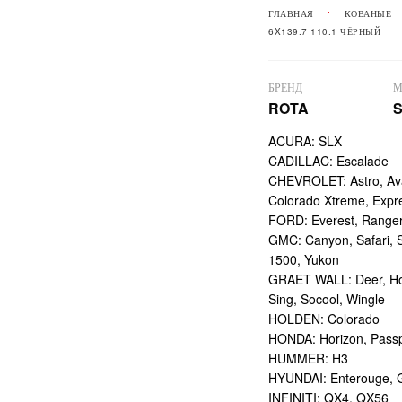
ГЛАВНАЯ
КОВАНЫЕ
6X139.7 110.1 ЧЁРНЫЙ
БРЕНД
М
ROTA
S
ACURA: SLX
CADILLAC: Escalade
CHEVROLET: Astro, Ava
Colorado Xtreme, Expre
FORD: Everest, Range
GMC: Canyon, Safari, 
1500, Yukon
GRAET WALL: Deer, Hov
Sing, Socool, Wingle
HOLDEN: Colorado
HONDA: Horizon, Passp
HUMMER: H3
HYUNDAI: Enterouge, G
INFINITI: QX4, QX56