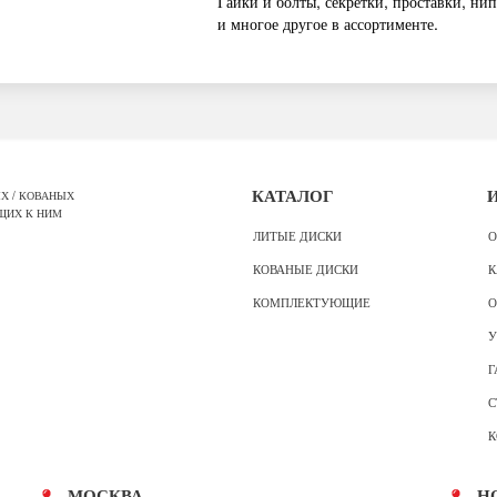
Гайки и болты, секретки, проставки, нип
и многое другое в ассортименте.
Х / КОВАНЫХ
КАТАЛОГ
ЩИХ К НИМ
ЛИТЫЕ ДИСКИ
О
КОВАНЫЕ ДИСКИ
К
КОМПЛЕКТУЮЩИЕ
О
У
Г
С
К
МОСКВА
Н