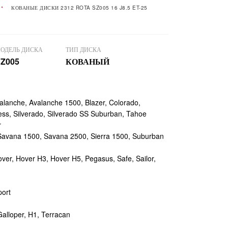
КОВАНЫЕ ДИСКИ 2312 ROTA SZ005 16 J8.5 ET-25
ОДЕЛЬ ДИСКА
ТИП ДИСКА
Z005
КОВАНЫЙ
lanche, Avalanche 1500, Blazer, Colorado,
ss, Silverado, Silverado SS Suburban, Tahoe
r
Savana 1500, Savana 2500, Sierra 1500, Suburban
er, Hover H3, Hover H5, Pegasus, Safe, Sailor,
ort
alloper, H1, Terracan