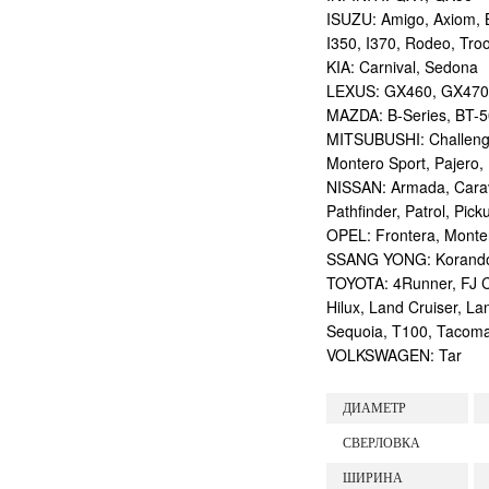
ISUZU: Amigo, Axiom, B
I350, I370, Rodeo, Tr
KIA: Carnival, Sedona
LEXUS: GX460, GX470
MAZDA: B-Series, BT-5
MITSUBUSHI: Challenger
Montero Sport, Pajero, 
NISSAN: Armada, Carava
Pathfinder, Patrol, Pick
OPEL: Frontera, Monte
SSANG YONG: Korando,
TOYOTA: 4Runner, FJ Cr
Hilux, Land Cruiser, La
Sequoia, T100, Tacoma
VOLKSWAGEN: Tar
ДИАМЕТР
СВЕРЛОВКА
ШИРИНА