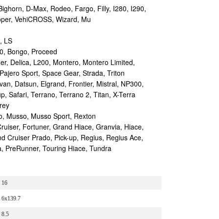
ighorn, D-Max, Rodeo, Fargo, Filly, I280, I290,
ooper, VehiCROSS, Wizard, Μu
, LS
0, Bongo, Proceed
, Delica, L200, Montero, Montero Limited,
Pajero Sport, Space Gear, Strada, Triton
n, Datsun, Elgrand, Frontier, Mistral, NP300,
up, Safari, Terrano, Terrano 2, Titan, X-Terra
rey
 Musso, Musso Sport, Rexton
uiser, Fortuner, Grand Hiace, Granvia, Hiace,
nd Cruiser Prado, Pick-up, Regius, Regius Ace,
, PreRunner, Touring Hiace, Tundra
16
6x139.7
8.5