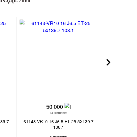
50 000
21
за комплект
з
139.7
61143-VR10 16 J6.5 ET-25 5X139.7
SB052-DS186 1
108.1
в наличии
в