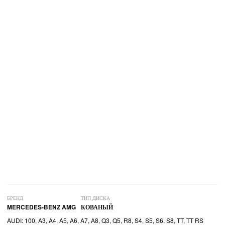
БРЕНД
ТИП ДИСКА
MERCEDES-BENZ AMG
КОВАНЫЙ
AUDI: 100, A3, A4, A5, A6, A7, A8, Q3, Q5, R8, S4, S5, S6, S8, TT, TT RS