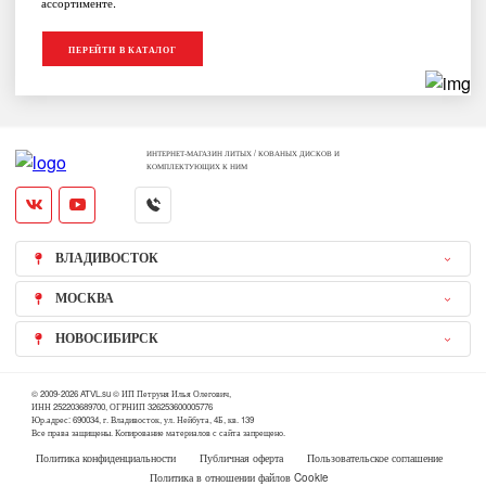
ассортименте.
ПЕРЕЙТИ В КАТАЛОГ
ИНТЕРНЕТ-МАГАЗИН ЛИТЫХ / КОВАНЫХ ДИСКОВ И
КОМПЛЕКТУЮЩИХ К НИМ
ВЛАДИВОСТОК
МОСКВА
НОВОСИБИРСК
© 2009-2026 ATVL.su © ИП Петруня Илья Олегович,
ИНН 252203689700, ОГРНИП 326253600005776
Юр.адрес: 690034, г. Владивосток, ул. Нейбута, 4Б, кв. 139
Все права защищены. Копирование материалов с сайта запрещено.
Политика конфиденциальности
Публичная оферта
Пользовательское соглашение
Политика в отношении файлов Cookie