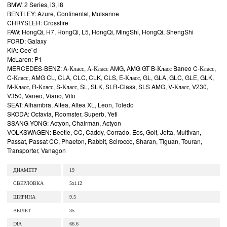
BMW: 2 Series, i3, i8
BENTLEY: Azure, Continental, Mulsanne
CHRYSLER: Crossfire
FAW: HongQi, H7, HongQi, L5, HongQi, MingShi, HongQi, ShengShi
FORD: Galaxy
KIA: Cee`d
McLaren: P1
MERCEDES-BENZ: A-Класс, А-Класс AMG, AMG GT B-Класс Baneo C-Класс,
C-Класс, AMG CL, CLA, CLC, CLK, CLS, E-Класс, GL, GLA, GLC, GLE, GLK,
M-Класс, R-Класс, S-Класс, SL, SLK, SLR-Class, SLS AMG, V-Класс, V230,
V350, Vaneo, Viano, Vito
SEAT: Alhambra, Altea, Altea XL, Leon, Toledo
SKODA: Octavia, Roomster, Superb, Yeti
SSANG YONG: Actyon, Chairman, Actyon
VOLKSWAGEN: Beetle, CC, Caddy, Corrado, Eos, Golf, Jetta, Multivan,
Passat, Passat CC, Phaeton, Rabbit, Scirocco, Sharan, Tiguan, Touran,
Transporter, Vanagon
ДИАМЕТР
19
СВЕРЛОВКА
5x112
ШИРИНА
9.5
ВЫЛЕТ
35
DIA
66.6