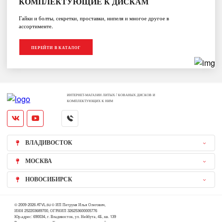
КОМПЛЕКТУЮЩИЕ К ДИСКАМ
Гайки и болты, секретки, проставки, нипеля и многое другое в
ассортименте.
ПЕРЕЙТИ В КАТАЛОГ
ИНТЕРНЕТ-МАГАЗИН ЛИТЫХ / КОВАНЫХ ДИСКОВ И
КОМПЛЕКТУЮЩИХ К НИМ
ВЛАДИВОСТОК
МОСКВА
НОВОСИБИРСК
© 2009-2026 ATVL.su © ИП Петруня Илья Олегович,
ИНН 252203689700, ОГРНИП 326253600005776
Юр.адрес: 690034, г. Владивосток, ул. Нейбута, 4Б, кв. 139