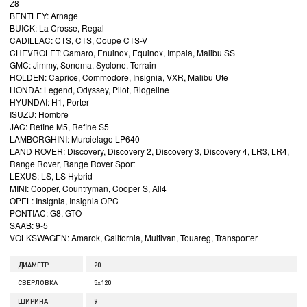
Z8
BENTLEY: Arnage
BUICK: La Crosse, Regal
CADILLAC: CTS, CTS, Coupe CTS-V
CHEVROLET: Camaro, Enuinox, Equinox, Impala, Malibu SS
GMC: Jimmy, Sonoma, Syclone, Terrain
HOLDEN: Caprice, Commodore, Insignia, VXR, Malibu Ute
HONDA: Legend, Odyssey, Pilot, Ridgeline
HYUNDAI: H1, Porter
ISUZU: Hombre
JAC: Refine M5, Refine S5
LAMBORGHINI: Murcielago LP640
LAND ROVER: Discovery, Discovery 2, Discovery 3, Discovery 4, LR3, LR4,
Range Rover, Range Rover Sport
LEXUS: LS, LS Hybrid
MINI: Cooper, Countryman, Cooper S, All4
OPEL: Insignia, Insignia OPC
PONTIAC: G8, GTO
SAAB: 9-5
VOLKSWAGEN: Amarok, California, Multivan, Touareg, Transporter
ДИАМЕТР
20
СВЕРЛОВКА
5x120
ШИРИНА
9