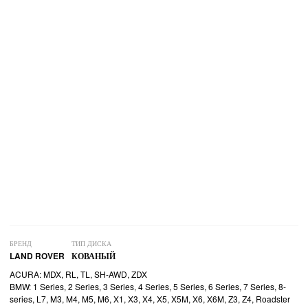
БРЕНД
ТИП ДИСКА
LAND ROVER
КОВАНЫЙ
ACURA: MDX, RL, TL, SH-AWD, ZDX
BMW: 1 Series, 2 Series, 3 Series, 4 Series, 5 Series, 6 Series, 7 Series, 8-
series, L7, M3, M4, M5, M6, X1, X3, X4, X5, X5M, X6, X6M, Z3, Z4, Roadster