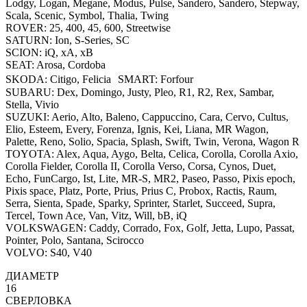
Lodgy, Logan, Megane, Modus, Pulse, Sandero, Sandero, Stepway,
Scala, Scenic, Symbol, Thalia, Twing
ROVER: 25, 400, 45, 600, Streetwise
SATURN: Ion, S-Series, SC
SCION: iQ, xA, xB
SEAT: Arosa, Cordoba
SKODA: Citigo, Felicia SMART: Forfour
SUBARU: Dex, Domingo, Justy, Pleo, R1, R2, Rex, Sambar,
Stella, Vivio
SUZUKI: Aerio, Alto, Baleno, Cappuccino, Cara, Cervo, Cultus,
Elio, Esteem, Every, Forenza, Ignis, Kei, Liana, MR Wagon,
Palette, Reno, Solio, Spacia, Splash, Swift, Twin, Verona, Wagon R
TOYOTA: Alex, Aqua, Aygo, Belta, Celica, Corolla, Corolla Axio,
Corolla Fielder, Corolla II, Corolla Verso, Corsa, Cynos, Duet,
Echo, FunCargo, Ist, Lite, MR-S, MR2, Paseo, Passo, Pixis epoch,
Pixis space, Platz, Porte, Prius, Prius C, Probox, Ractis, Raum,
Serra, Sienta, Spade, Sparky, Sprinter, Starlet, Succeed, Supra,
Tercel, Town Ace, Van, Vitz, Will, bB, iQ
VOLKSWAGEN: Caddy, Corrado, Fox, Golf, Jetta, Lupo, Passat,
Pointer, Polo, Santana, Scirocco
VOLVO: S40, V40
ДИАМЕТР
16
СВЕРЛОВКА