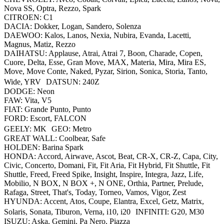
Nova SS, Optra, Rezzo, Spark
CITROEN: C1
DACIA: Dokker, Logan, Sandero, Solenza
DAEWOO: Kalos, Lanos, Nexia, Nubira, Evanda, Lacetti,
Magnus, Matiz, Rezzo
DAIHATSU: Applause, Atrai, Atrai 7, Boon, Charade, Copen,
Cuore, Delta, Esse, Gran Move, MAX, Materia, Mira, Mira ES,
Move, Move Conte, Naked, Pyzar, Sirion, Sonica, Storia, Tanto,
Wide, YRV DATSUN: 240Z
DODGE: Neon
FAW: Vita, V5
FIAT: Grande Punto, Punto
FORD: Escort, FALCON
GEELY: MK GEO: Metro
GREAT WALL: Coolbear, Safe
HOLDEN: Barina Spark
HONDA: Accord, Airwave, Ascot, Beat, CR-X, CR-Z, Capa, City,
Civic, Concerto, Domani, Fit, Fit Aria, Fit Hybrid, Fit Shuttle, Fit
Shuttle, Freed, Freed Spike, Insight, Inspire, Integra, Jazz, Life,
Mobilio, N BOX, N BOX +, N ONE, Orthia, Partner, Prelude,
Rafaga, Street, That's, Today, Torneo, Vamos, Vigor, Zest
HYUNDA: Accent, Atos, Coupe, Elantra, Excel, Getz, Matrix,
Solaris, Sonata, Tiburon, Verna, i10, i20 INFINITI: G20, M30
ISUZU: Aska, Gemini, Pa Nero, Piazza