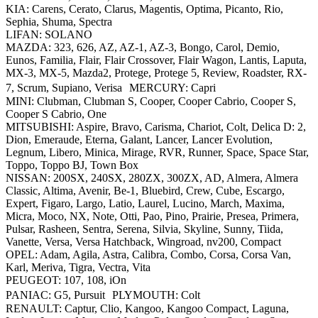
KIA: Carens, Cerato, Clarus, Magentis, Optima, Picanto, Rio,
Sephia, Shuma, Spectra
LIFAN: SOLANO
MAZDA: 323, 626, AZ, AZ-1, AZ-3, Bongo, Carol, Demio,
Eunos, Familia, Flair, Flair Crossover, Flair Wagon, Lantis, Laputa,
MX-3, MX-5, Mazda2, Protege, Protege 5, Review, Roadster, RX-
7, Scrum, Supiano, Verisa MERCURY: Capri
MINI: Clubman, Clubman S, Cooper, Cooper Cabrio, Cooper S,
Cooper S Cabrio, One
MITSUBISHI: Aspire, Bravo, Carisma, Chariot, Colt, Delica D: 2,
Dion, Emeraude, Eterna, Galant, Lancer, Lancer Evolution,
Legnum, Libero, Minica, Mirage, RVR, Runner, Space, Space Star,
Toppo, Toppo BJ, Town Box
NISSAN: 200SX, 240SX, 280ZX, 300ZX, AD, Almera, Almera
Classic, Altima, Avenir, Be-1, Bluebird, Crew, Cube, Escargo,
Expert, Figaro, Largo, Latio, Laurel, Lucino, March, Maxima,
Micra, Moco, NX, Note, Otti, Pao, Pino, Prairie, Presea, Primera,
Pulsar, Rasheen, Sentra, Serena, Silvia, Skyline, Sunny, Tiida,
Vanette, Versa, Versa Hatchback, Wingroad, nv200, Compact
OPEL: Adam, Agila, Astra, Calibra, Combo, Corsa, Corsa Van,
Karl, Meriva, Tigra, Vectra, Vita
PEUGEOT: 107, 108, iOn
PANIAC: G5, Pursuit PLYMOUTH: Colt
RENAULT: Captur, Clio, Kangoo, Kangoo Compact, Laguna,