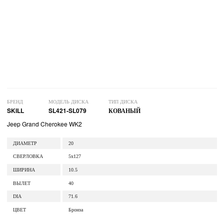
БРЕНД
МОДЕЛЬ ДИСКА
ТИП ДИСКА
SKILL
SL421-SL079
КОВАНЫЙ
Jeep Grand Cherokee WK2
ДИАМЕТР
20
СВЕРЛОВКА
5x127
ШИРИНА
10.5
ВЫЛЕТ
40
DIA
71.6
ЦВЕТ
Бронза