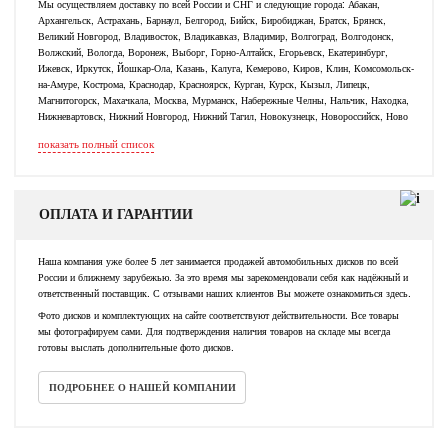
Мы осуществляем доставку по всей России и СНГ и следующие города: Абакан,
Архангельск, Астрахань, Барнаул, Белгород, Бийск, Биробиджан, Братск, Брянск,
Великий Новгород, Владивосток, Владикавказ, Владимир, Волгоград, Волгодонск,
Волжский, Вологда, Воронеж, Выборг, Горно-Алтайск, Егорьевск, Екатеринбург,
Ижевск, Иркутск, Йошкар-Ола, Казань, Калуга, Кемерово, Киров, Клин, Комсомольск-
на-Амуре, Кострома, Краснодар, Красноярск, Курган, Курск, Кызыл, Липецк,
Магнитогорск, Махачкала, Москва, Мурманск, Набережные Челны, Нальчик, Находка,
Нижневартовск, Нижний Новгород, Нижний Тагил, Новокузнецк, Новороссийск, Ново
показать полный список
ОПЛАТА И ГАРАНТИИ
Наша компания уже более 5 лет занимается продажей автомобильных дисков по всей
России и ближнему зарубежью. За это время мы зарекомендовали себя как надёжный и
ответственный поставщик. С отзывами наших клиентов Вы можете ознакомиться здесь.
Фото дисков и комплектующих на сайте соответствуют действительности. Все товары
мы фотографируем сами. Для подтверждения наличия товаров на складе мы всегда
готовы выслать дополнительные фото дисков.
ПОДРОБНЕЕ О НАШЕЙ КОМПАНИИ