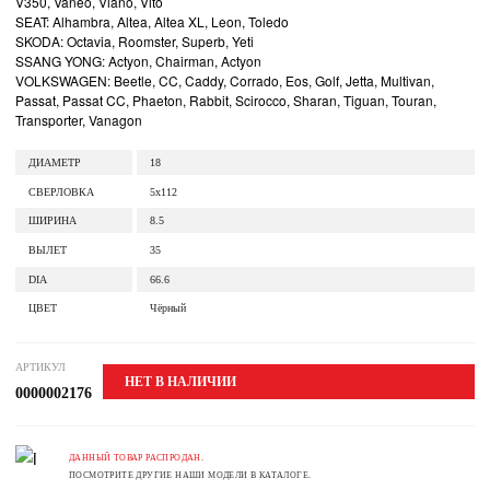
V350, Vaneo, Viano, Vito
SEAT: Alhambra, Altea, Altea XL, Leon, Toledo
SKODA: Octavia, Roomster, Superb, Yeti
SSANG YONG: Actyon, Chairman, Actyon
VOLKSWAGEN: Beetle, CC, Caddy, Corrado, Eos, Golf, Jetta, Multivan,
Passat, Passat CC, Phaeton, Rabbit, Scirocco, Sharan, Tiguan, Touran,
Transporter, Vanagon
ДИАМЕТР
18
СВЕРЛОВКА
5x112
ШИРИНА
8.5
ВЫЛЕТ
35
DIA
66.6
ЦВЕТ
Чёрный
АРТИКУЛ
НЕТ В НАЛИЧИИ
0000002176
ДАННЫЙ ТОВАР РАСПРОДАН.
ПОСМОТРИТЕ ДРУГИЕ НАШИ МОДЕЛИ В КАТАЛОГЕ.