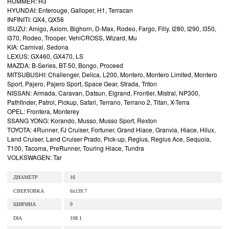
HUMMER: H3
HYUNDAI: Enterouge, Galloper, H1, Terracan
INFINITI: QX4, QX56
ISUZU: Amigo, Axiom, Bighorn, D-Max, Rodeo, Fargo, Filly, I280, I290, I350,
I370, Rodeo, Trooper, VehiCROSS, Wizard, Μu
KIA: Carnival, Sedona
LEXUS: GX460, GX470, LS
MAZDA: B-Series, BT-50, Bongo, Proceed
MITSUBUSHI: Challenger, Delica, L200, Montero, Montero Limited, Montero
Sport, Pajero, Pajero Sport, Space Gear, Strada, Triton
NISSAN: Armada, Caravan, Datsun, Elgrand, Frontier, Mistral, NP300,
Pathfinder, Patrol, Pickup, Safari, Terrano, Terrano 2, Titan, X-Terra
OPEL: Frontera, Monterey
SSANG YONG: Korando, Musso, Musso Sport, Rexton
TOYOTA: 4Runner, FJ Cruiser, Fortuner, Grand Hiace, Granvia, Hiace, Hilux,
Land Cruiser, Land Cruiser Prado, Pick-up, Regius, Regius Ace, Sequoia,
T100, Tacoma, PreRunner, Touring Hiace, Tundra
VOLKSWAGEN: Tar
ДИАМЕТР
16
СВЕРЛОВКА
6x139.7
ШИРИНА
9
DIA
108.1