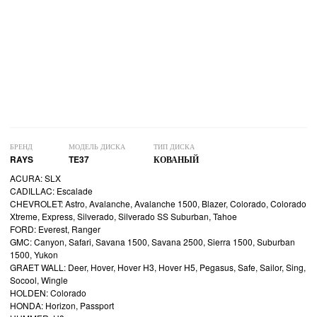
БРЕНД
МОДЕЛЬ ДИСКА
ТИП ДИСКА
RAYS
TE37
КОВАНЫЙ
ACURA: SLX
CADILLAC: Escalade
CHEVROLET: Astro, Avalanche, Avalanche 1500, Blazer, Colorado, Colorado
Xtreme, Express, Silverado, Silverado SS Suburban, Tahoe
FORD: Everest, Ranger
GMC: Canyon, Safari, Savana 1500, Savana 2500, Sierra 1500, Suburban
1500, Yukon
GRAET WALL: Deer, Hover, Hover H3, Hover H5, Pegasus, Safe, Sailor, Sing,
Socool, Wingle
HOLDEN: Colorado
HONDA: Horizon, Passport