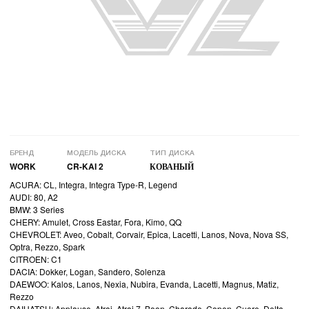
БРЕНД
МОДЕЛЬ ДИСКА
ТИП ДИСКА
WORK
CR-KAI 2
КОВАНЫЙ
ACURA: CL, Integra, Integra Type-R, Legend
AUDI: 80, A2
BMW: 3 Series
CHERY: Amulet, Cross Eastar, Fora, Kimo, QQ
CHEVROLET: Aveo, Cobalt, Corvair, Epica, Lacetti, Lanos, Nova, Nova SS,
Optra, Rezzo, Spark
CITROEN: C1
DACIA: Dokker, Logan, Sandero, Solenza
DAEWOO: Kalos, Lanos, Nexia, Nubira, Evanda, Lacetti, Magnus, Matiz,
Rezzo
DAIHATSU: Applause, Atrai, Atrai 7, Boon, Charade, Copen, Cuore, Delta,