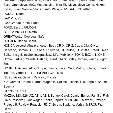
Esse, Gran Move, MAX, Materia, Mira, Mira ES, Move, Move Conte, Naked,
Pyzar, Sirion, Sonica, Storia, Tanto, Wide, YRV DATSUN: 240Z
DODGE: Neon
FAW: Vita, V5
FIAT: Grande Punto, Punto
FORD: Escort, FALCON
GEELY: MK GEO: Metro
GREAT WALL: Coolbear, Safe
HOLDEN: Barina Spark
HONDA: Accord, Airwave, Ascot, Beat, CR-X, CR-Z, Capa, City, Civic,
Concerto, Domani, Fit, Fit Aria, Fit Hybrid, Fit Shuttle, Fit Shuttle, Freed, Freed
Spike, Insight, Inspire, Integra, Jazz, Life, Mobilio, N BOX, N BOX +, N ONE,
Orthia, Partner, Prelude, Rafaga, Street, That's, Today, Torneo, Vamos, Vigor,
Zest
HYUNDA: Accent, Atos, Coupe, Elantra, Excel, Getz, Matrix, Solaris, Sonata,
Tiburon, Verna, i10, i20 INFINITI: G20, M30
ISUZU: Aska, Gemini, Pa Nero, Piazza
KIA: Carens, Cerato, Clarus, Magentis, Optima, Picanto, Rio, Sephia, Shuma,
Spectra
LIFAN: SOLANO
MAZDA: 323, 626, AZ, AZ-1, AZ-3, Bongo, Carol, Demio, Eunos, Familia, Flair,
Flair Crossover, Flair Wagon, Lantis, Laputa, MX-3, MX-5, Mazda2, Protege,
Protege 5, Review, Roadster, RX-7, Scrum, Supiano, Verisa MERCURY:
Capri