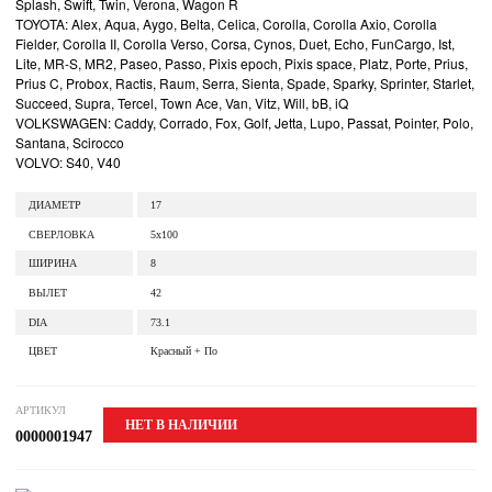
Splash, Swift, Twin, Verona, Wagon R
TOYOTA: Alex, Aqua, Aygo, Belta, Celica, Corolla, Corolla Axio, Corolla
Fielder, Corolla II, Corolla Verso, Corsa, Cynos, Duet, Echo, FunCargo, Ist,
Lite, MR-S, MR2, Paseo, Passo, Pixis epoch, Pixis space, Platz, Porte, Prius,
Prius C, Probox, Ractis, Raum, Serra, Sienta, Spade, Sparky, Sprinter, Starlet,
Succeed, Supra, Tercel, Town Ace, Van, Vitz, Will, bB, iQ
VOLKSWAGEN: Caddy, Corrado, Fox, Golf, Jetta, Lupo, Passat, Pointer, Polo,
Santana, Scirocco
VOLVO: S40, V40
ДИАМЕТР
17
СВЕРЛОВКА
5x100
ШИРИНА
8
ВЫЛЕТ
42
DIA
73.1
ЦВЕТ
Красный + По
АРТИКУЛ
НЕТ В НАЛИЧИИ
0000001947