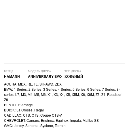
БРЕНД
МОДЕЛЬ ДИСКА
ТИП ДИСКА
HAMANN
ANNIVERSARY EVO
КОВАНЫЙ
ACURA: MDX, RL, TL, SH-AWD, ZDX
BMW: 1 Series, 2 Series, 3 Series, 4 Series, 5 Series, 6 Series, 7 Series, 8-
series, L7, M3, M4, M5, M6, X1, X3, X4, X5, X5M, X6, X6M, Z3, Z4, Roadster
Z8
BENTLEY: Arnage
BUICK: La Crosse, Regal
CADILLAC: CTS, CTS, Coupe CTS-V
CHEVROLET: Camaro, Enuinox, Equinox, Impala, Malibu SS
GMC: Jimmy, Sonoma, Syclone, Terrain