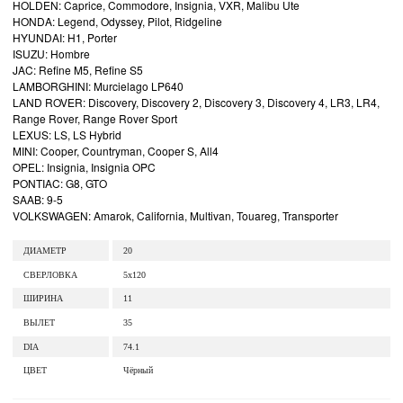
HOLDEN: Caprice, Commodore, Insignia, VXR, Malibu Ute
HONDA: Legend, Odyssey, Pilot, Ridgeline
HYUNDAI: H1, Porter
ISUZU: Hombre
JAC: Refine M5, Refine S5
LAMBORGHINI: Murcielago LP640
LAND ROVER: Discovery, Discovery 2, Discovery 3, Discovery 4, LR3, LR4,
Range Rover, Range Rover Sport
LEXUS: LS, LS Hybrid
MINI: Cooper, Countryman, Cooper S, All4
OPEL: Insignia, Insignia OPC
PONTIAC: G8, GTO
SAAB: 9-5
VOLKSWAGEN: Amarok, California, Multivan, Touareg, Transporter
ДИАМЕТР
20
СВЕРЛОВКА
5x120
ШИРИНА
11
ВЫЛЕТ
35
DIA
74.1
ЦВЕТ
Чёрный