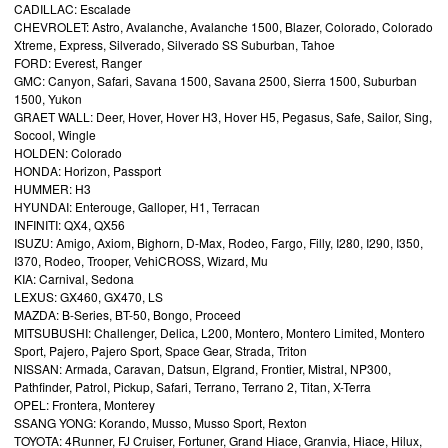
CADILLAC: Escalade
CHEVROLET: Astro, Avalanche, Avalanche 1500, Blazer, Colorado, Colorado
Xtreme, Express, Silverado, Silverado SS Suburban, Tahoe
FORD: Everest, Ranger
GMC: Canyon, Safari, Savana 1500, Savana 2500, Sierra 1500, Suburban
1500, Yukon
GRAET WALL: Deer, Hover, Hover H3, Hover H5, Pegasus, Safe, Sailor, Sing,
Socool, Wingle
HOLDEN: Colorado
HONDA: Horizon, Passport
HUMMER: H3
HYUNDAI: Enterouge, Galloper, H1, Terracan
INFINITI: QX4, QX56
ISUZU: Amigo, Axiom, Bighorn, D-Max, Rodeo, Fargo, Filly, I280, I290, I350,
I370, Rodeo, Trooper, VehiCROSS, Wizard, Μu
KIA: Carnival, Sedona
LEXUS: GX460, GX470, LS
MAZDA: B-Series, BT-50, Bongo, Proceed
MITSUBUSHI: Challenger, Delica, L200, Montero, Montero Limited, Montero
Sport, Pajero, Pajero Sport, Space Gear, Strada, Triton
NISSAN: Armada, Caravan, Datsun, Elgrand, Frontier, Mistral, NP300,
Pathfinder, Patrol, Pickup, Safari, Terrano, Terrano 2, Titan, X-Terra
OPEL: Frontera, Monterey
SSANG YONG: Korando, Musso, Musso Sport, Rexton
TOYOTA: 4Runner, FJ Cruiser, Fortuner, Grand Hiace, Granvia, Hiace, Hilux,