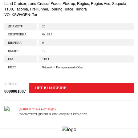
Land Cruiser, Land Cruiser Prado, Pick-up, Regius, Regius Ace, Sequoia,
T100, Tacoma, PreRunner, Touring Hiace, Tundra
VOLKSWAGEN: Tar
ДИАМЕТР
20
СВЕРЛОВКА
6x139.7
ШИРИНА
9
ВЫЛЕТ
12
DIA
110.1
ЦВЕТ
Чёрный + Полированный Обод
АРТИКУЛ
НЕТ В НАЛИЧИИ
0000001887
ДАННЫЙ ТОВАР РАСПРОДАН.
ПОСМОТРИТЕ ДРУГИЕ НАШИ МОДЕЛИ В КАТАЛОГЕ.