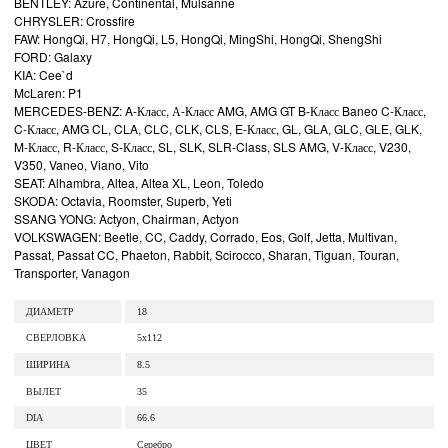
BENTLEY: Azure, Continental, Mulsanne
CHRYSLER: Crossfire
FAW: HongQi, H7, HongQi, L5, HongQi, MingShi, HongQi, ShengShi
FORD: Galaxy
KIA: Cee`d
McLaren: P1
MERCEDES-BENZ: A-Класс, А-Класс AMG, AMG GT B-Класс Baneo C-Класс,
C-Класс, AMG CL, CLA, CLC, CLK, CLS, E-Класс, GL, GLA, GLC, GLE, GLK,
M-Класс, R-Класс, S-Класс, SL, SLK, SLR-Class, SLS AMG, V-Класс, V230,
V350, Vaneo, Viano, Vito
SEAT: Alhambra, Altea, Altea XL, Leon, Toledo
SKODA: Octavia, Roomster, Superb, Yeti
SSANG YONG: Actyon, Chairman, Actyon
VOLKSWAGEN: Beetle, CC, Caddy, Corrado, Eos, Golf, Jetta, Multivan,
Passat, Passat CC, Phaeton, Rabbit, Scirocco, Sharan, Tiguan, Touran,
Transporter, Vanagon
ДИАМЕТР
18
СВЕРЛОВКА
5x112
ШИРИНА
8.5
ВЫЛЕТ
35
DIA
66.6
ЦВЕТ
Серебро