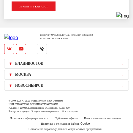
ПЕРЕЙТИ В КАТАЛОГ
ИНТЕРНЕТ-МАГАЗИН ЛИТЫХ / КОВАНЫХ ДИСКОВ И
КОМПЛЕКТУЮЩИХ К НИМ
ВЛАДИВОСТОК
МОСКВА
НОВОСИБИРСК
© 2009-2026 ATVL.su © ИП Петруня Илья Олегович,
ИНН 252203689700, ОГРНИП 326253600005776
Юр.адрес: 690034, г. Владивосток, ул. Нейбута, 4Б, кв. 139
Все права защищены. Копирование материалов с сайта запрещено.
Политика конфиденциальности
Публичная оферта
Пользовательское соглашение
Политика в отношении файлов Cookie
Согласие на обработку данных метрическими программами