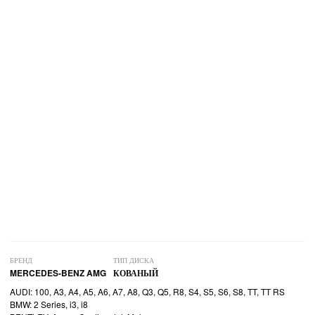
БРЕНД
ТИП ДИСКА
MERCEDES-BENZ AMG
КОВАНЫЙ
AUDI: 100, A3, A4, A5, A6, A7, A8, Q3, Q5, R8, S4, S5, S6, S8, TT, TT RS
BMW: 2 Series, i3, i8