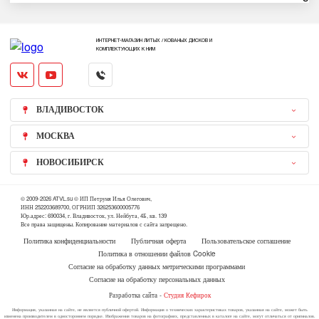
ИНТЕРНЕТ-МАГАЗИН ЛИТЫХ / КОВАНЫХ ДИСКОВ И
КОМПЛЕКТУЮЩИХ К НИМ
ВЛАДИВОСТОК
МОСКВА
НОВОСИБИРСК
© 2009-2026 ATVL.su © ИП Петруня Илья Олегович,
ИНН 252203689700, ОГРНИП 326253600005776
Юр.адрес: 690034, г. Владивосток, ул. Нейбута, 4Б, кв. 139
Все права защищены. Копирование материалов с сайта запрещено.
Политика конфиденциальности
Публичная оферта
Пользовательское соглашение
Политика в отношении файлов Cookie
Согласие на обработку данных метрическими программами
Согласие на обработку персональных данных
Разработка сайта -
Студия Кефирок
Информация, указанная на сайте, не является публичной офертой. Информация о технических характеристиках товаров, указанная на сайте, может быть
изменена производителем в одностороннем порядке. Изображения товаров на фотографиях, представленных в каталоге на сайте, могут отличаться от оригиналов.