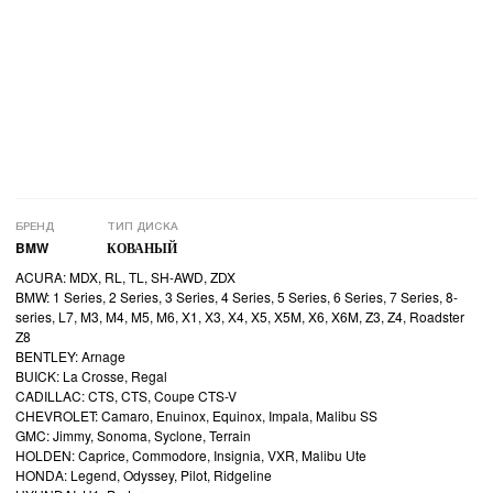
БРЕНД
ТИП ДИСКА
BMW
КОВАНЫЙ
ACURA: MDX, RL, TL, SH-AWD, ZDX
BMW: 1 Series, 2 Series, 3 Series, 4 Series, 5 Series, 6 Series, 7 Series, 8-
series, L7, M3, M4, M5, M6, X1, X3, X4, X5, X5M, X6, X6M, Z3, Z4, Roadster
Z8
BENTLEY: Arnage
BUICK: La Crosse, Regal
CADILLAC: CTS, CTS, Coupe CTS-V
CHEVROLET: Camaro, Enuinox, Equinox, Impala, Malibu SS
GMC: Jimmy, Sonoma, Syclone, Terrain
HOLDEN: Caprice, Commodore, Insignia, VXR, Malibu Ute
HONDA: Legend, Odyssey, Pilot, Ridgeline