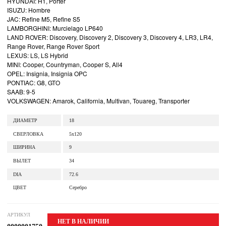
HYUNDAI: H1, Porter
ISUZU: Hombre
JAC: Refine M5, Refine S5
LAMBORGHINI: Murcielago LP640
LAND ROVER: Discovery, Discovery 2, Discovery 3, Discovery 4, LR3, LR4,
Range Rover, Range Rover Sport
LEXUS: LS, LS Hybrid
MINI: Cooper, Countryman, Cooper S, All4
OPEL: Insignia, Insignia OPC
PONTIAC: G8, GTO
SAAB: 9-5
VOLKSWAGEN: Amarok, California, Multivan, Touareg, Transporter
ДИАМЕТР
18
СВЕРЛОВКА
5x120
ШИРИНА
9
ВЫЛЕТ
34
DIA
72.6
ЦВЕТ
Серебро
АРТИКУЛ
НЕТ В НАЛИЧИИ