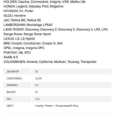
HOLDEN: Caprice, Commodore, Insignia, VXR, Malibu Ute
HONDA: Legend, Odyssey, Pilot, Ridgeline
HYUNDAI: H1, Porter
ISUZU: Hombre
JAC: Refine M5, Refine S5
LAMBORGHINI: Murcielago LP640
LAND ROVER: Discovery, Discovery 2, Discovery 3, Discovery 4, LR3, LR4,
Range Rover, Range Rover Sport
LEXUS: LS, LS Hybrid
MINI: Cooper, Countryman, Cooper S, All4
OPEL: Insignia, Insignia OPC
PONTIAC: G8, GTO
SAAB: 9-5
VOLKSWAGEN: Amarok, California, Multivan, Touareg, Transporter
ДИАМЕТР
20
СВЕРЛОВКА
5x120
ШИРИНА
9.5
ВЫЛЕТ
22
DIA
74.1
ЦВЕТ
Серебро Тёмное + Полированный Обод