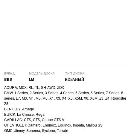
БРЕНД
МОДЕЛЬ ДИСКА
ТИП ДИСКА
BBS
LM
КОВАНЫЙ
ACURA: MDX, RL, TL, SH-AWD, ZDX
BMW: 1 Series, 2 Series, 3 Series, 4 Series, 5 Series, 6 Series, 7 Series, 8-
series, L7, M3, M4, M5, M6, X1, X3, X4, X5, X5M, X6, X6M, Z3, Z4, Roadster
Z8
BENTLEY: Arnage
BUICK: La Crosse, Regal
CADILLAC: CTS, CTS, Coupe CTS-V
CHEVROLET: Camaro, Enuinox, Equinox, Impala, Malibu SS
GMC: Jimmy, Sonoma, Syclone, Terrain