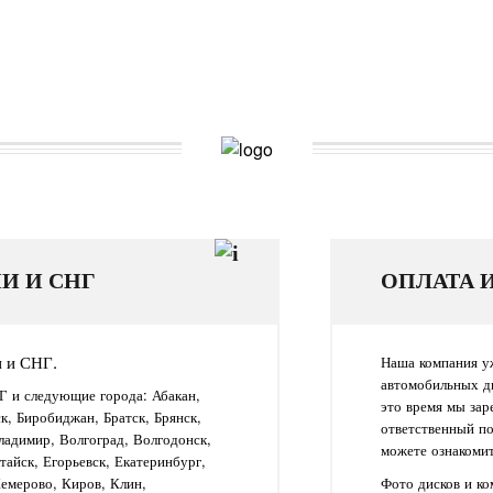
И И СНГ
ОПЛАТА 
и и СНГ.
Наша компания уж
автомобильных д
Г и следующие города: Абакан,
это время мы зар
ск, Биробиджан, Братск, Брянск,
ответственный п
ладимир, Волгоград, Волгодонск,
можете ознакомит
айск, Егорьевск, Екатеринбург,
Кемерово, Киров, Клин,
Фото дисков и к