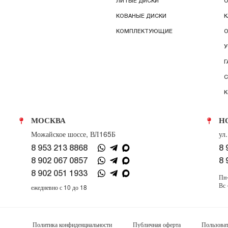
ЛИТЫЕ ДИСКИ
О
КОВАНЫЕ ДИСКИ
К
КОМПЛЕКТУЮЩИЕ
О
У
Г
С
К
МОСКВА
Н
Можайское шоссе, ВЛ165Б
ул
8 953 213 8868
8 
8 902 067 0857
8 
8 902 051 1933
Пн-
Вс 
ежедневно с 10 до 18
Политика конфиденциальности
Публичная оферта
Пользоват