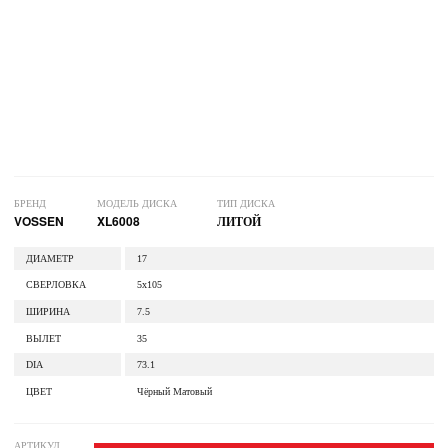
БРЕНД
МОДЕЛЬ ДИСКА
ТИП ДИСКА
VOSSEN
XL6008
ЛИТОЙ
ДИАМЕТР
17
СВЕРЛОВКА
5x105
ШИРИНА
7.5
ВЫЛЕТ
35
DIA
73.1
ЦВЕТ
Чёрный Матовый
АРТИКУЛ