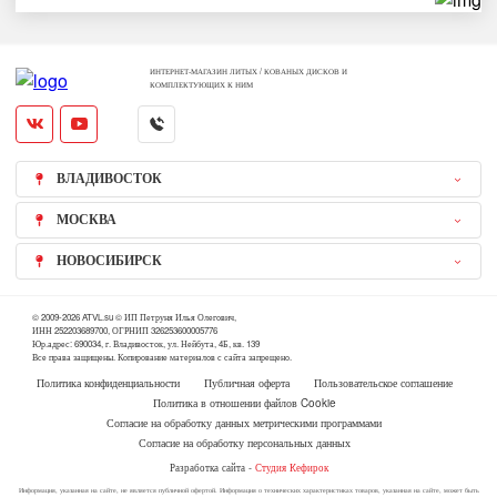
ИНТЕРНЕТ-МАГАЗИН ЛИТЫХ / КОВАНЫХ ДИСКОВ И
КОМПЛЕКТУЮЩИХ К НИМ
ВЛАДИВОСТОК
МОСКВА
НОВОСИБИРСК
© 2009-2026 ATVL.su © ИП Петруня Илья Олегович,
ИНН 252203689700, ОГРНИП 326253600005776
Юр.адрес: 690034, г. Владивосток, ул. Нейбута, 4Б, кв. 139
Все права защищены. Копирование материалов с сайта запрещено.
Политика конфиденциальности
Публичная оферта
Пользовательское соглашение
Политика в отношении файлов Cookie
Согласие на обработку данных метрическими программами
Согласие на обработку персональных данных
Разработка сайта -
Студия Кефирок
Информация, указанная на сайте, не является публичной офертой. Информация о технических характеристиках товаров, указанная на сайте, может быть