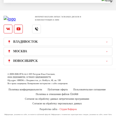
ИНТЕРНЕТ-МАГАЗИН ЛИТЫХ / КОВАНЫХ ДИСКОВ И
КОМПЛЕКТУЮЩИХ К НИМ
ВЛАДИВОСТОК
МОСКВА
НОВОСИБИРСК
© 2009-2026 ATVL.su © ИП Петруня Илья Олегович,
ИНН 252203689700, ОГРНИП 326253600005776
Юр.адрес: 690034, г. Владивосток, ул. Нейбута, 4Б, кв. 139
Все права защищены. Копирование материалов с сайта запрещено.
Политика конфиденциальности
Публичная оферта
Пользовательское соглашение
Политика в отношении файлов Cookie
Согласие на обработку данных метрическими программами
Согласие на обработку персональных данных
Разработка сайта -
Студия Кефирок
Информация, указанная на сайте, не является публичной офертой. Информация о технических характеристиках товаров, указанная на сайте, может быть