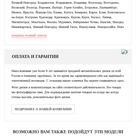
Великий Новгород, Владивосток, Владикавказ, Владимир, Волгоград, Волгодонск,
Волжский, Вологда, Воронеж, Выборг, Горно-Алтайск, Егорьевск, Екатеринбург,
Ижевск, Иркутск, Йошкар-Ола, Казань, Калуга, Кемерово, Киров, Клин, Комсомольск-
на-Амуре, Кострома, Краснодар, Красноярск, Курган, Курск, Кызыл, Липецк,
Магнитогорск, Махачкала, Москва, Мурманск, Набережные Челны, Нальчик, Находка,
Нижневартовск, Нижний Новгород, Нижний Тагил, Новокузнецк, Новороссийск, Ново
показать полный список
ОПЛАТА И ГАРАНТИИ
Наша компания уже более 5 лет занимается продажей автомобильных дисков по всей
России и ближнему зарубежью. За это время мы зарекомендовали себя как надёжный и
ответственный поставщик. С отзывами наших клиентов Вы можете ознакомиться здесь.
Фото дисков и комплектующих на сайте соответствуют действительности. Все товары
мы фотографируем сами. Для подтверждения наличия товаров на складе мы всегда
готовы выслать дополнительные фото дисков.
ПОДРОБНЕЕ О НАШЕЙ КОМПАНИИ
ВОЗМОЖНО ВАМ ТАКЖЕ ПОДОЙДУТ ЭТИ МОДЕЛИ