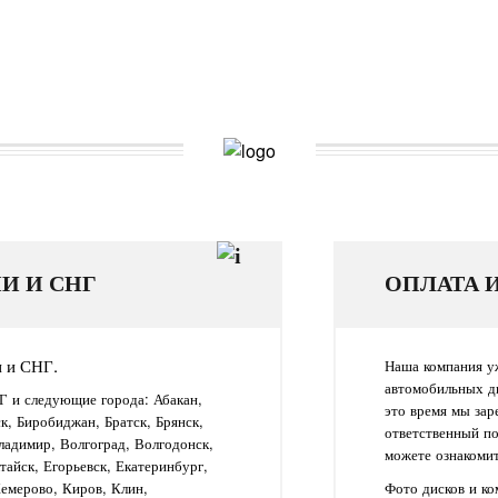
И И СНГ
ОПЛАТА 
и и СНГ.
Наша компания уж
автомобильных д
Г и следующие города: Абакан,
это время мы зар
ск, Биробиджан, Братск, Брянск,
ответственный п
ладимир, Волгоград, Волгодонск,
можете ознакомит
айск, Егорьевск, Екатеринбург,
Кемерово, Киров, Клин,
Фото дисков и к