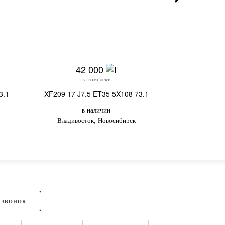
42 000
4
за комплект
з
3.1
XF209 17 J7.5 ET35 5X108 73.1
IVF-754 17 J
в наличии
в
Владивосток, Новосибирск
Вл
 ЗВОНОК