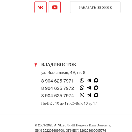
ЗАКАЗАТЬ ЗВОНОК
ВЛАДИВОСТОК
ул. Выселковая, 49, ст. 8
8 904 625 7971
8 904 625 7972
8 904 625 7974
Пн-Пт: с 10 до 19, Сб-Вс: с 10 до 17
© 2009-2026 ATVL.su © ИП Петруня Илья Олегович,
ИНН 252203689700, ОГРНИП 326253600005776