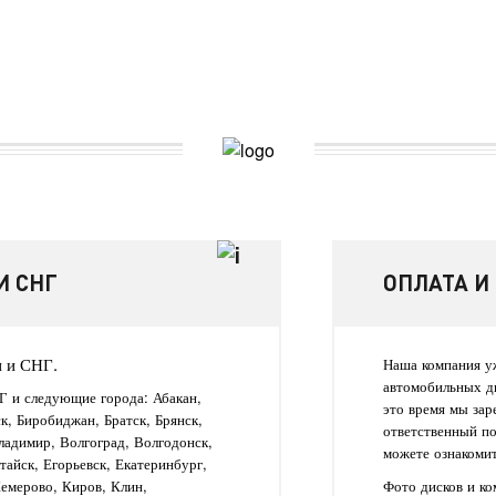
И СНГ
ОПЛАТА И
и и СНГ.
Наша компания уж
автомобильных д
Г и следующие города: Абакан,
это время мы зар
ск, Биробиджан, Братск, Брянск,
ответственный п
ладимир, Волгоград, Волгодонск,
можете ознакомит
айск, Егорьевск, Екатеринбург,
Кемерово, Киров, Клин,
Фото дисков и к