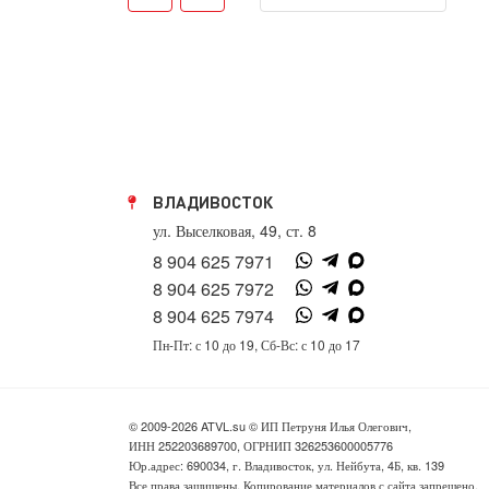
ВЛАДИВОСТОК
ул. Выселковая, 49, ст. 8
8 904 625 7971
8 904 625 7972
8 904 625 7974
Пн-Пт: с 10 до 19, Сб-Вс: с 10 до 17
© 2009-2026 ATVL.su © ИП Петруня Илья Олегович,
ИНН 252203689700, ОГРНИП 326253600005776
Юр.адрес: 690034, г. Владивосток, ул. Нейбута, 4Б, кв. 139
Все права защищены. Копирование материалов с сайта запрещено.