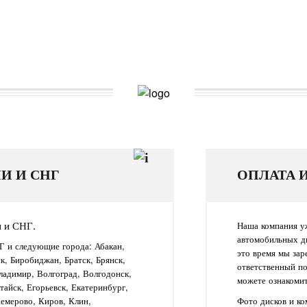
И И СНГ
ОПЛАТА 
и и СНГ.
Наша компания уж
автомобильных д
Г и следующие города: Абакан,
это время мы зар
ск, Биробиджан, Братск, Брянск,
ответственный п
ладимир, Волгоград, Волгодонск,
можете ознакомит
айск, Егорьевск, Екатеринбург,
Кемерово, Киров, Клин,
Фото дисков и к