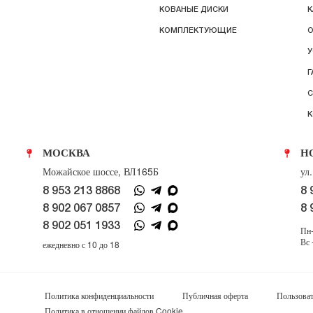
КОВАНЫЕ ДИСКИ
К
КОМПЛЕКТУЮЩИЕ
О
У
Г
С
К
МОСКВА
Н
Можайское шоссе, ВЛ165Б
ул
8 953 213 8868
8 
8 902 067 0857
8 
8 902 051 1933
Пн-
Вс 
ежедневно с 10 до 18
Политика конфиденциальности
Публичная оферта
Пользоват
Политика в отношении файлов Cookie