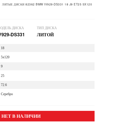
ЛИТЫЕ ДИСКИ 82362 BMW IV929-DS331 18 J9 ET25 5X120
ОДЕЛЬ ДИСКА
ТИП ДИСКА
V929-DS331
ЛИТОЙ
18
5x120
9
25
72.6
Серебро
НЕТ В НАЛИЧИИ