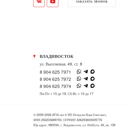
ЗАКАЗАТЬ ЗВОНОК
ВЛАДИВОСТОК
ул. Выселковая, 49, ст. 8
8 904 625 7971
8 904 625 7972
8 904 625 7974
Пн-Пт: с 10 до 19, Сб-Вс: с 10 до 17
© 2009-2026 ATVL.su © ИП Петруня Илья Олегович,
ИНН 252203689700, ОГРНИП 326253600005776
Юр.адрес: 690034, г. Владивосток, ул. Нейбута, 4Б, кв. 139