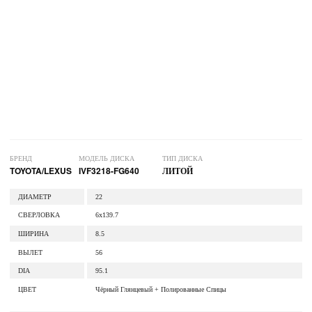
БРЕНД
МОДЕЛЬ ДИСКА
ТИП ДИСКА
TOYOTA/LEXUS
IVF3218-FG640
ЛИТОЙ
ДИАМЕТР
22
СВЕРЛОВКА
6x139.7
ШИРИНА
8.5
ВЫЛЕТ
56
DIA
95.1
ЦВЕТ
Чёрный Глянцевый + Полированные Спицы