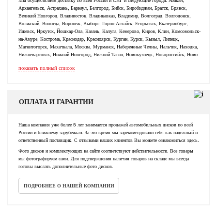
Архангельск, Астрахань, Барнаул, Белгород, Бийск, Биробиджан, Братск, Брянск,
Великий Новгород, Владивосток, Владикавказ, Владимир, Волгоград, Волгодонск,
Волжский, Вологда, Воронеж, Выборг, Горно-Алтайск, Егорьевск, Екатеринбург,
Ижевск, Иркутск, Йошкар-Ола, Казань, Калуга, Кемерово, Киров, Клин, Комсомольск-
на-Амуре, Кострома, Краснодар, Красноярск, Курган, Курск, Кызыл, Липецк,
Магнитогорск, Махачкала, Москва, Мурманск, Набережные Челны, Нальчик, Находка,
Нижневартовск, Нижний Новгород, Нижний Тагил, Новокузнецк, Новороссийск, Ново
показать полный список
ОПЛАТА И ГАРАНТИИ
Наша компания уже более 5 лет занимается продажей автомобильных дисков по всей
России и ближнему зарубежью. За это время мы зарекомендовали себя как надёжный и
ответственный поставщик. С отзывами наших клиентов Вы можете ознакомиться здесь.
Фото дисков и комплектующих на сайте соответствуют действительности. Все товары
мы фотографируем сами. Для подтверждения наличия товаров на складе мы всегда
готовы выслать дополнительные фото дисков.
ПОДРОБНЕЕ О НАШЕЙ КОМПАНИИ