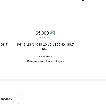
65 000
6
за комплект
з
139.7
IVF-3123-SF099 20 J8 ET55 6X139.7
IVF-3123-SF09
95.1
в наличии
в
Владивосток, Новосибирск
Но
 ЗВОНОК