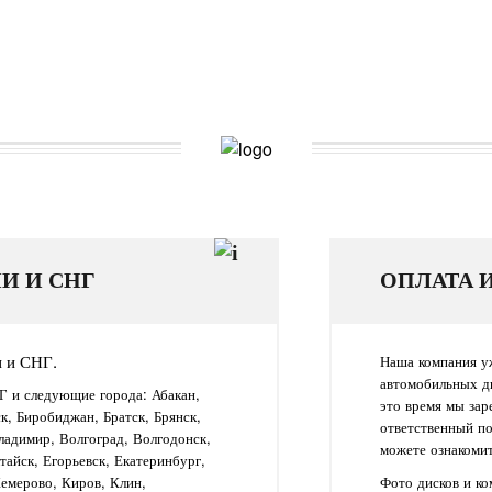
И И СНГ
ОПЛАТА 
и и СНГ.
Наша компания уж
автомобильных д
Г и следующие города: Абакан,
это время мы зар
ск, Биробиджан, Братск, Брянск,
ответственный п
ладимир, Волгоград, Волгодонск,
можете ознакомит
айск, Егорьевск, Екатеринбург,
Кемерово, Киров, Клин,
Фото дисков и к