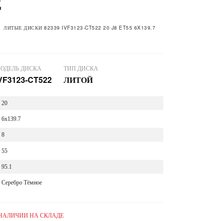
Е
ЛИТЫЕ ДИСКИ 82339 IVF3123-CT522 20 J8 ET55 6X139.7
ОДЕЛЬ ДИСКА
ТИП ДИСКА
VF3123-CT522
ЛИТОЙ
20
6x139.7
8
55
95.1
Серебро Тёмное
 НАЛИЧИИ НА СКЛАДЕ