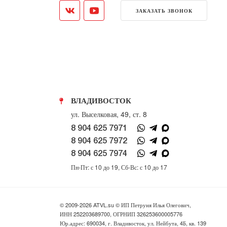
ЗАКАЗАТЬ ЗВОНОК
ВЛАДИВОСТОК
ул. Выселковая, 49, ст. 8
8 904 625 7971
8 904 625 7972
8 904 625 7974
Пн-Пт: с 10 до 19, Сб-Вс: с 10 до 17
© 2009-2026 ATVL.su © ИП Петруня Илья Олегович,
ИНН 252203689700, ОГРНИП 326253600005776
Юр.адрес: 690034, г. Владивосток, ул. Нейбута, 4Б, кв. 139