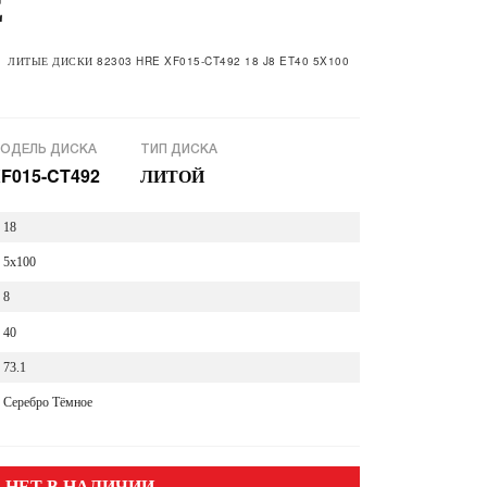
Е
ЛИТЫЕ ДИСКИ 82303 HRE XF015-CT492 18 J8 ET40 5X100
ОДЕЛЬ ДИСКА
ТИП ДИСКА
F015-CT492
ЛИТОЙ
18
5x100
8
40
73.1
Серебро Тёмное
НЕТ В НАЛИЧИИ