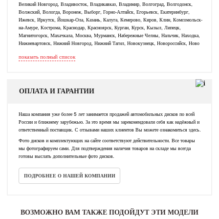
Великий Новгород, Владивосток, Владикавказ, Владимир, Волгоград, Волгодонск,
Волжский, Вологда, Воронеж, Выборг, Горно-Алтайск, Егорьевск, Екатеринбург,
Ижевск, Иркутск, Йошкар-Ола, Казань, Калуга, Кемерово, Киров, Клин, Комсомольск-
на-Амуре, Кострома, Краснодар, Красноярск, Курган, Курск, Кызыл, Липецк,
Магнитогорск, Махачкала, Москва, Мурманск, Набережные Челны, Нальчик, Находка,
Нижневартовск, Нижний Новгород, Нижний Тагил, Новокузнецк, Новороссийск, Ново
показать полный список
ОПЛАТА И ГАРАНТИИ
Наша компания уже более 5 лет занимается продажей автомобильных дисков по всей
России и ближнему зарубежью. За это время мы зарекомендовали себя как надёжный и
ответственный поставщик. С отзывами наших клиентов Вы можете ознакомиться здесь.
Фото дисков и комплектующих на сайте соответствуют действительности. Все товары
мы фотографируем сами. Для подтверждения наличия товаров на складе мы всегда
готовы выслать дополнительные фото дисков.
ПОДРОБНЕЕ О НАШЕЙ КОМПАНИИ
ВОЗМОЖНО ВАМ ТАКЖЕ ПОДОЙДУТ ЭТИ МОДЕЛИ