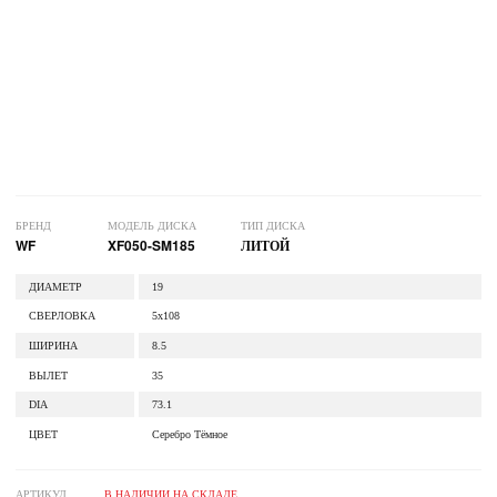
БРЕНД
МОДЕЛЬ ДИСКА
ТИП ДИСКА
WF
XF050-SM185
ЛИТОЙ
ДИАМЕТР
19
СВЕРЛОВКА
5x108
ШИРИНА
8.5
ВЫЛЕТ
35
DIA
73.1
ЦВЕТ
Серебро Тёмное
АРТИКУЛ
В НАЛИЧИИ НА СКЛАДЕ