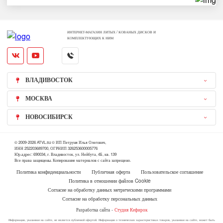
ИНТЕРНЕТ-МАГАЗИН ЛИТЫХ / КОВАНЫХ ДИСКОВ И
КОМПЛЕКТУЮЩИХ К НИМ
ВЛАДИВОСТОК
МОСКВА
НОВОСИБИРСК
© 2009-2026 ATVL.su © ИП Петруня Илья Олегович,
ИНН 252203689700, ОГРНИП 326253600005776
Юр.адрес: 690034, г. Владивосток, ул. Нейбута, 4Б, кв. 139
Все права защищены. Копирование материалов с сайта запрещено.
Политика конфиденциальности
Публичная оферта
Пользовательское соглашение
Политика в отношении файлов Cookie
Согласие на обработку данных метрическими программами
Согласие на обработку персональных данных
Разработка сайта -
Студия Кефирок
Информация, указанная на сайте, не является публичной офертой. Информация о технических характеристиках товаров, указанная на сайте, может быть