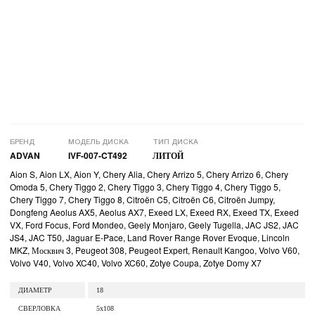
БРЕНД
МОДЕЛЬ ДИСКА
ТИП ДИСКА
ADVAN
IVF-007-CT492
ЛИТОЙ
Aion S, Aion LX, Aion Y, Chery Alia, Chery Arrizo 5, Chery Arrizo 6, Chery
Omoda 5, Chery Tiggo 2, Chery Tiggo 3, Chery Tiggo 4, Chery Tiggo 5,
Chery Tiggo 7, Chery Tiggo 8, Citroën C5, Citroën C6, Citroën Jumpy,
Dongfeng Aeolus AX5, Aeolus AX7, Exeed LX, Exeed RX, Exeed TX, Exeed
VX, Ford Focus, Ford Mondeo, Geely Monjaro, Geely Tugella, JAC JS2, JAC
JS4, JAC T50, Jaguar E-Pace, Land Rover Range Rover Evoque, Lincoln
MKZ, Москвич 3, Peugeot 308, Peugeot Expert, Renault Kangoo, Volvo V60,
Volvo V40, Volvo XC40, Volvo XC60, Zotye Coupa, Zotye Domy X7
ДИАМЕТР
18
СВЕРЛОВКА
5x108