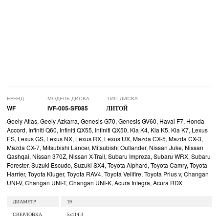
БРЕНД
МОДЕЛЬ ДИСКА
ТИП ДИСКА
WF
IVF-005-SF085
ЛИТОЙ
Geely Atlas, Geely Azkarra, Genesis G70, Genesis GV60, Haval F7, Honda
Accord, Infiniti Q60, Infiniti QX55, Infiniti QX50, Kia K4, Kia K5, Kia K7, Lexus
ES, Lexus GS, Lexus NX, Lexus RX, Lexus UX, Mazda CX-5, Mazda CX-3,
Mazda CX-7, Mitsubishi Lancer, Mitsubishi Outlander, Nissan Juke, Nissan
Qashqai, Nissan 370Z, Nissan X-Trail, Subaru Impreza, Subaru WRX, Subaru
Forester, Suzuki Escudo, Suzuki SX4, Toyota Alphard, Toyota Camry, Toyota
Harrier, Toyota Kluger, Toyota RAV4, Toyota Vellfire, Toyota Prius v, Changan
UNI-V, Changan UNI-T, Changan UNI-K, Acura Integra, Acura RDX
ДИАМЕТР
19
СВЕРЛОВКА
5x114.3