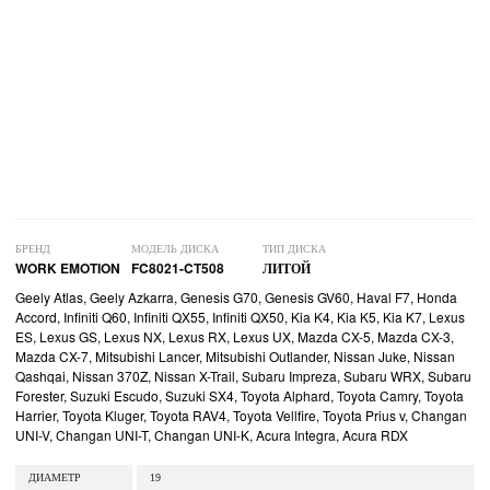
БРЕНД
МОДЕЛЬ ДИСКА
ТИП ДИСКА
WORK EMOTION
FC8021-CT508
ЛИТОЙ
Geely Atlas, Geely Azkarra, Genesis G70, Genesis GV60, Haval F7, Honda
Accord, Infiniti Q60, Infiniti QX55, Infiniti QX50, Kia K4, Kia K5, Kia K7, Lexus
ES, Lexus GS, Lexus NX, Lexus RX, Lexus UX, Mazda CX-5, Mazda CX-3,
Mazda CX-7, Mitsubishi Lancer, Mitsubishi Outlander, Nissan Juke, Nissan
Qashqai, Nissan 370Z, Nissan X-Trail, Subaru Impreza, Subaru WRX, Subaru
Forester, Suzuki Escudo, Suzuki SX4, Toyota Alphard, Toyota Camry, Toyota
Harrier, Toyota Kluger, Toyota RAV4, Toyota Vellfire, Toyota Prius v, Changan
UNI-V, Changan UNI-T, Changan UNI-K, Acura Integra, Acura RDX
ДИАМЕТР
19