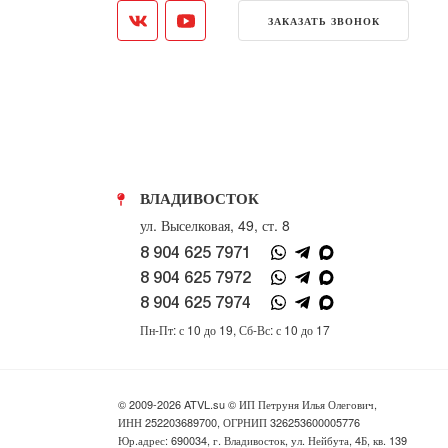
ЗАКАЗАТЬ ЗВОНОК
ВЛАДИВОСТОК
ул. Выселковая, 49, ст. 8
8 904 625 7971
8 904 625 7972
8 904 625 7974
Пн-Пт: с 10 до 19, Сб-Вс: с 10 до 17
© 2009-2026 ATVL.su © ИП Петруня Илья Олегович,
ИНН 252203689700, ОГРНИП 326253600005776
Юр.адрес: 690034, г. Владивосток, ул. Нейбута, 4Б, кв. 139